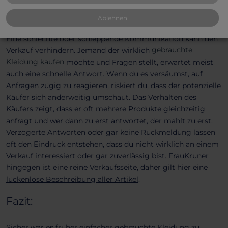
Käufer sind ungeduldig
Ablehnen
Eine schlechte oder schleppende Kommunikation kann den
gebrauchte
Verkauf verhindern. Jemand der wirklich
Kleidung kaufen
möchte und Fragen stellt, erwartet meist
auch eine schnelle Antwort. Wenn du es versäumst, auf
Anfragen zügig zu reagieren, riskiert du, dass der potenzielle
Käufer sich anderweitig umschaut. Das Verhalten des
Käufers zeigt, dass er oft mehrere Produkte gleichzeitig
anfragt und wer dann zu erst antwortet, der mahlt zu erst.
Verzögerte Antworten oder gar keine Rückmeldung lassen
oft den Eindruck entstehen, dass du nicht wirklich an einem
Verkauf interessiert oder gar zuverlässig bist. FrauKruner
hingegen ist eine reine Verkaufsseite, daher gilt hier eine
lückenlose Beschreibung aller Artikel
.
Fazit:
Sicher war es früher einfacher gebrauchte Kleidung zu