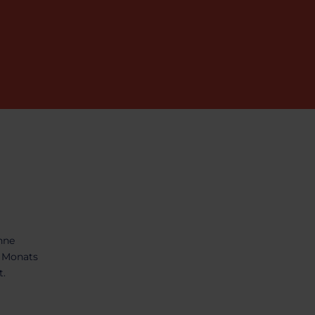
hne
s Monats
t.