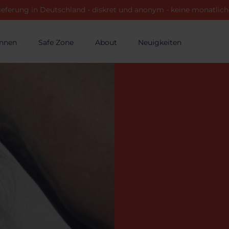
ieferung in Deutschland - diskret und anonym - keine monatli
innen
Safe Zone
About
Neuigkeiten