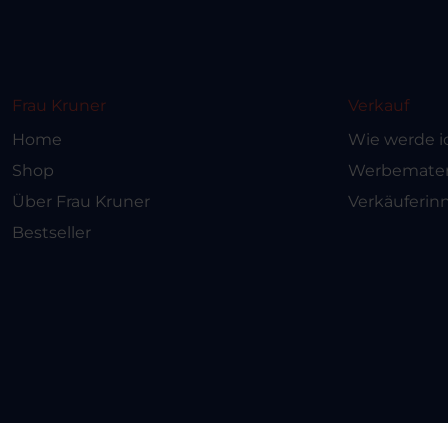
Frau Kruner
Verkauf
Home
Wie werde i
Shop
Werbemateri
Über Frau Kruner
Verkäuferin
Bestseller