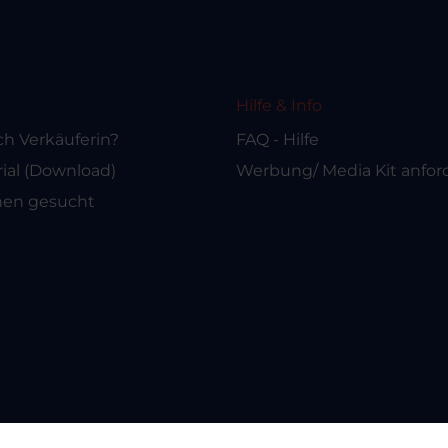
Hilfe & Info
ch Verkäuferin?
FAQ - Hilfe
al (Download)
Werbung/ Media Kit anfor
nen gesucht