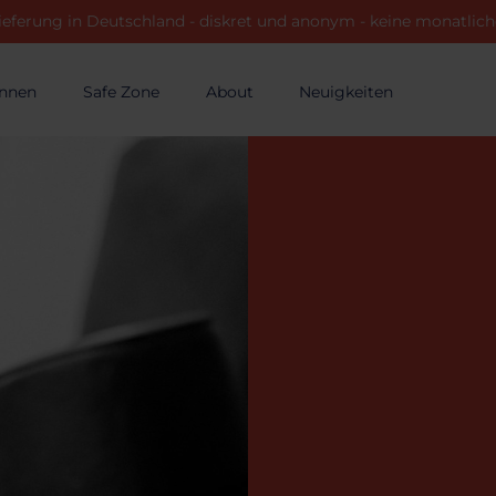
ieferung in Deutschland - diskret und anonym - keine monatli
innen
Safe Zone
About
Neuigkeiten