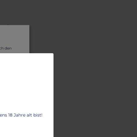
ach
uch den
t sie so
wir dir
kurz.
s 18 Jahre alt bist!
fach nur
chtig,
ei