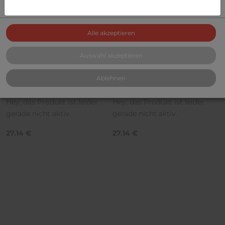
oder deaktivieren.
Alle akzeptieren
Auswahl akzeptieren
PANTIES
STRING
Pantie mit versauten
String aus der Ritze feucht
Ablehnen
geilen Geruch
mit Geruch
Hey, das Produkt ist leider
Hey, das Produkt ist leider
gerade nicht aktiv.
gerade nicht aktiv.
27.14 €
27.14 €