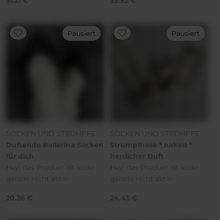
31.21 €
33.92 €
Pausiert
Pausiert
SOCKEN UND STRÜMPFE
SOCKEN UND STRÜMPFE
Duftende Ballerina Socken
Strumpfhose * naked *
für dich
herrlicher Duft
Hey, das Produkt ist leider
Hey, das Produkt ist leider
gerade nicht aktiv.
gerade nicht aktiv.
20.36 €
24.43 €