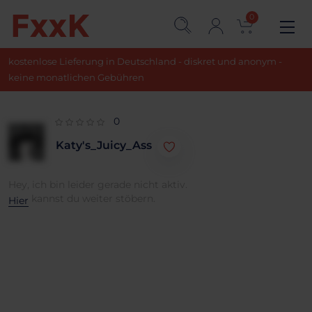
0
kostenlose Lieferung in Deutschland - diskret und anonym -
keine monatlichen Gebühren
0
Katy's_Juicy_Ass
Hey, ich bin leider gerade nicht aktiv.
kannst du weiter stöbern.
Hier