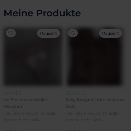
Meine Produkte
Pausiert
Pausiert
PANTIES
DESSOUS
Heißes Hunkemöller
Sexy Babydoll mit leckeren
Höschen
Duft
Hey, das Produkt ist leider
Hey, das Produkt ist leider
gerade nicht aktiv.
gerade nicht aktiv.