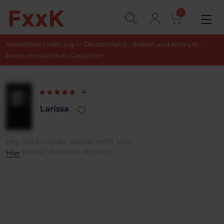
0
kostenlose Lieferung in Deutschland - diskret und anonym -
keine monatlichen Gebühren
4
Larissa
Hey, ich bin leider gerade nicht aktiv.
kannst du weiter stöbern.
Hier