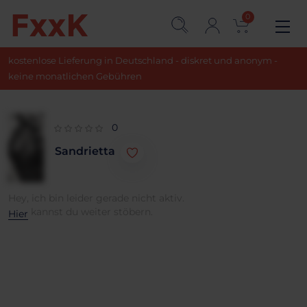
0
kostenlose Lieferung in Deutschland - diskret und anonym -
keine monatlichen Gebühren
0
Sandrietta
Hey, ich bin leider gerade nicht aktiv.
kannst du weiter stöbern.
Hier