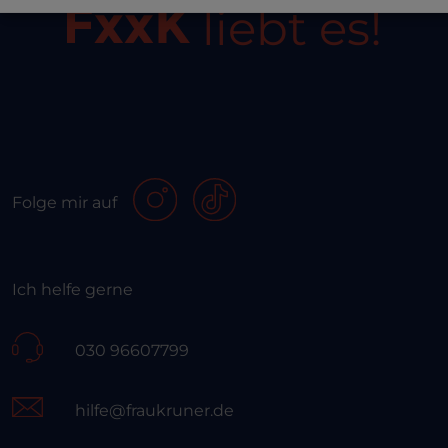
liebt es!
Folge mir auf
Ich helfe gerne
030 96607799
hilfe@fraukruner.de