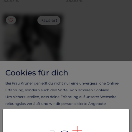
32.57 €
38.00 €
Pausiert
Cookies für dich
SOCKEN UND STRÜMPFE
Bei Frau Kruner genießt du nicht nur eine unvergessliche Online-
Socken
Erfahrung, sondern auch den Vorteil von leckeren Cookies!
Hey, das Produkt ist leider
Um sicherzustellen, dass deine Erfahrung auf unserer Webseite
gerade nicht aktiv.
reibungslos verläuft und wir dir personalisierte Angebote
unterbreiten können, verwenden wir Cookies.
32.57 €
Lass dich von Frau Kruner verwöhnen und erlebe das Beste aus
beiden Welten - eine benutzerfreundliche Webseite durch köstliche
Cookies!