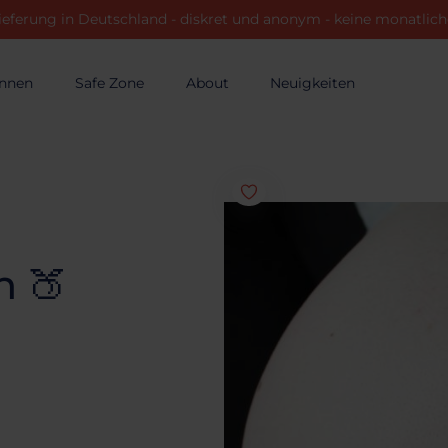
ieferung in Deutschland - diskret und anonym - keine monatli
innen
Safe Zone
About
Neuigkeiten
n 🍑