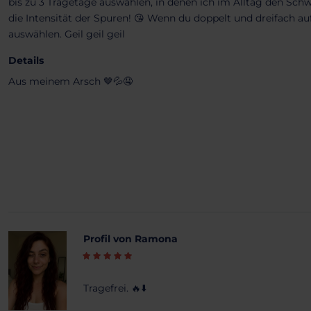
bis zu 3 Tragetage auswählen, in denen ich im Alltag den Sc
die Intensität der Spuren! 😘 Wenn du doppelt und dreifach au
auswählen. Geil geil geil
Details
Aus meinem Arsch 🤎💦🤤
Profil von Ramona
Tragefrei. 🔥⬇️