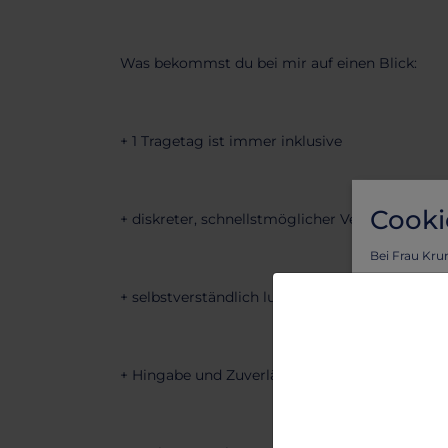
Was bekommst du bei mir auf einen Blick:
+ 1 Tragetag ist immer inklusive
Cooki
+ diskreter, schnellstmöglicher Versand*
Bei Frau Kru
Vorteil von l
+ selbstverständlich luftdicht verpackte Artikel
Um sicherzus
personalisie
Lass dich vo
benutzerfreu
+ Hingabe und Zuverlässigkeit
Um mehr zu e