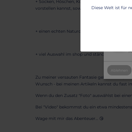
+ Socken, Höschen, Körperflüssigkeiten, Oberte
T
Diese Welt ist für 
vorstellen kannst, sowie kreative Zusatzartike
2
B
+ einen echten Naturduft ohne Hormone
2
Al
Mi
+ viel Auswahl im shop und ständig neue Artik
Ablehnen
Zu meiner versauten Fantasie gehört auch, das
Wunsch - bei meinen Artikeln kannst du fast 
Wenn du den Zusatz "Foto" auswählst bei einem
Bei "Video" bekommst du ein etwa mindestens 2 
Wage mit mir das Abenteuer... 😘