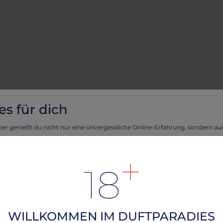
es für dich
ner genießt du nicht nur eine unvergessliche Online-Erfahrung, sondern a
eckeren Cookies!
tellen, dass deine Erfahrung auf unserer Webseite reibungslos verläuft und 
rte Angebote unterbreiten können, verwenden wir Cookies.
n Frau Kruner verwöhnen und erlebe das Beste aus beiden Welten - eine
ndliche Webseite durch köstliche Cookies!
rfahren, lesen Sie bitte unsere
.
Datenschutzerklärung
WILLKOMMEN IM DUFTPARADIES