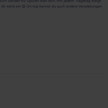
lich werden KV Spuren dran sein, mit jedem Tragetag steigt
s dir extra ein 😉 On top kannst du auch andere Veredelungen