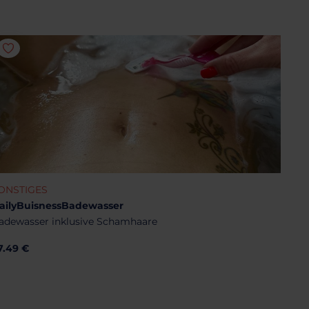
ONSTIGES
ailyBuisnessBadewasser
adewasser inklusive Schamhaare
7.49 €