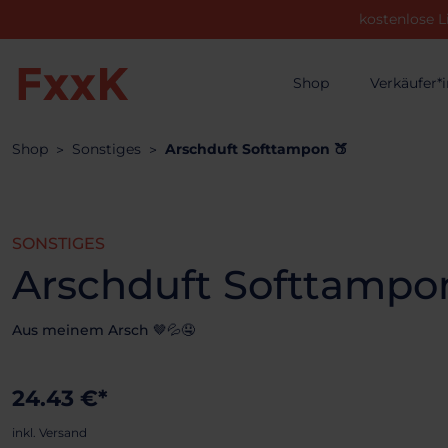
kostenlose L
Shop
Verkäufer*
Shop
Sonstiges
Arschduft Softtampon 🍑
SONSTIGES
Arschduft Softtampo
Aus meinem Arsch 🤎💦🤤
24.43 €*
inkl. Versand