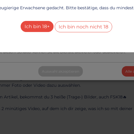
ile, Pussyhaare, Toys, meine Spucke als Gleitmittel und alles w
echnisch notwendig
neugierige Erwachsene gedacht. Bitte bestätige, dass du mindesten
l, wie laminierte Wichsvorlagen, Anweisungen und Briefe
Dienste
+
esucher-Statistiken
Ich bin 18+
Ich bin noch nicht 18
Dienste
+
le Dienste aktivieren oder deaktivieren
t diesem Schalter können Sie alle Dienste aktivieren oder deaktivieren.
el
Auswahl akzeptieren
Alle
s ich mir gern bei meinen "Schandtaten" zuschauen lasse. Ob Bil
immer Foto oder Video dazu auswählen.
 Artikel, bekommst du 3 heiße (Trage-) Bilder, auch FSK18🔥
minütiges Video, auf dem ich dir zeige, was ich so mit deiner B