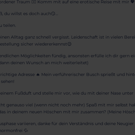
wordener Traum ❤️‍🔥 Komm mit auf eine erotische Reise mit mir 
 du willst es doch auch😏...
 teilen.
nen Alltag ganz schnell vergisst. Leidenschaft ist in vielen Ber
 Bestellung sicher wiedererkennst😉
ndlichen Möglichkeiten fündig, ansonsten erfülle ich dir gern
 dann deinen Wunsch an mich weiterleitet)
r richtige Adresse 🔥 Mein verführerischer Busch sprießt und hi
 sehen!
inem Fußduft und stelle mir vor, wie du mit deiner Nase unter
h nicht genauso viel (wenn nicht noch mehr) Spaß mit mir selbst
 du das in deinem neuen Höschen mit mir zusammen? (Meine Hösch
usphase variieren, danke für dein Verständnis und deine Neugier 
hormonfrei 💦