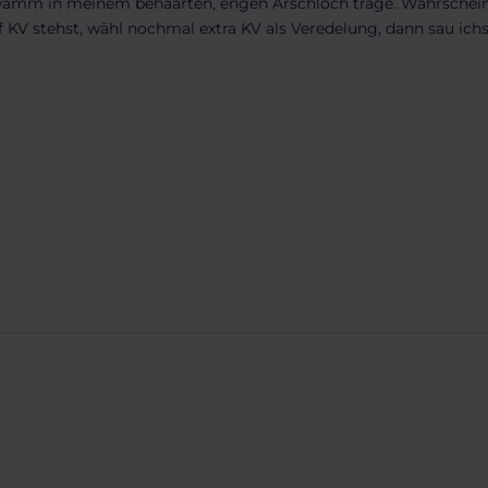
hwamm in meinem behaarten, engen Arschloch trage. Wahrschein
f KV stehst, wähl nochmal extra KV als Veredelung, dann sau ich