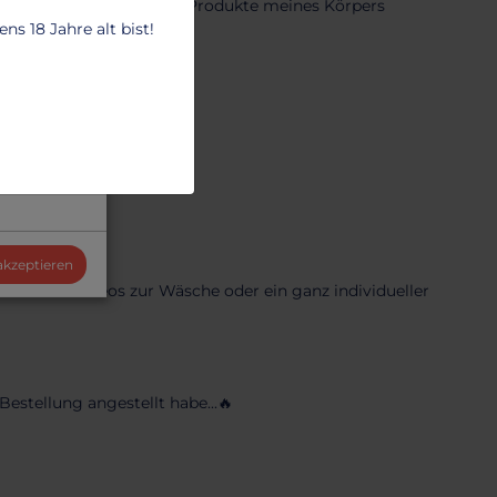
as du dir an Textilien und Produkte meines Körpers
s 18 Jahre alt bist!
 akzeptieren
der oder Videos zur Wäsche oder ein ganz individueller
estellung angestellt habe...🔥