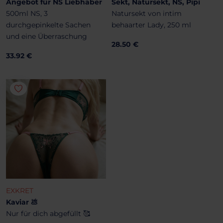
Angebot für NS Liebhaber
Sekt, Natursekt, NS, Pipi
500ml NS, 3
Natursekt von intim
durchgepinkelte Sachen
behaarter Lady, 250 ml
und eine Überraschung
28.50 €
33.92 €
EXKRET
Kaviar 💩
Nur für dich abgefüllt 🥰