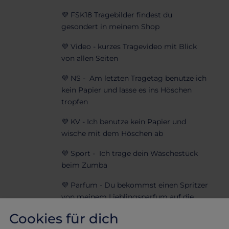
💜 FSK18 Tragebilder findest du
gesondert in meinem Shop
💜 Video - kurzes Tragevideo mit Blick
von allen Seiten
💜 NS - Am letzten Tragetag benutze ich
kein Papier und lasse es ins Höschen
tropfen
💜 KV - Ich benutze kein Papier und
wische mit dem Höschen ab
💜 Sport - Ich trage dein Wäschestück
beim Zumba
💜 Parfum - Du bekommst einen Spritzer
von meinem Lieblingsparfum auf die
Kleidung oder separat
Cookies für dich
💜 Haare - Du bekommst zu deiner