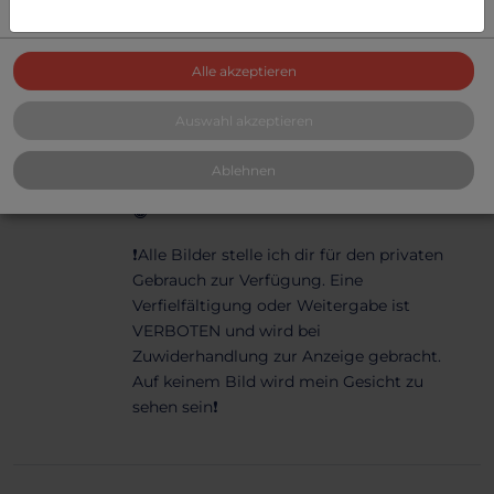
Sendungsnummer in einer neutralen
Verpackung. Bestellungen können 24/7
getätigt werden. > auf Wunsch versende
Alle akzeptieren
ich auch mit Hermes an einen Paketshop,
hinterlass mir hierzu eine Notiz bei deiner
Auswahl akzeptieren
Bestellung.
Ablehnen
INFO für Allergiker: Ich habe eine Katze
😸
❗️Alle Bilder stelle ich dir für den privaten
Gebrauch zur Verfügung. Eine
Verfielfältigung oder Weitergabe ist
VERBOTEN und wird bei
Zuwiderhandlung zur Anzeige gebracht.
Auf keinem Bild wird mein Gesicht zu
sehen sein❗️