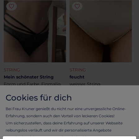
STRING
STRING
Mein schönster String
feucht
Form und Farbe. Einmalig
weisser String
Cookies für dich
47.49 €
16.28 €
Bei Frau Kruner genießt du nicht nur eine unvergessliche Online-
Erfahrung, sondern auch den Vorteil von leckeren Cookies!
Um sicherzustellen, dass deine Erfahrung auf unserer Webseite
reibungslos verläuft und wir dir personalisierte Angebote
unterbreiten können, verwenden wir Cookies.