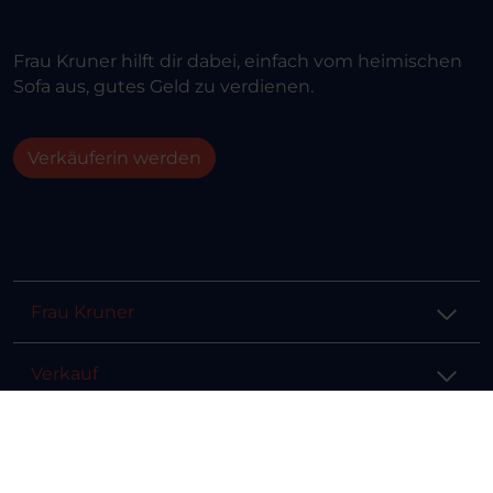
Frau Kruner hilft dir dabei, einfach vom heimischen
Sofa aus, gutes Geld zu verdienen.
Verkäuferin werden
Frau Kruner
Verkauf
Hilfe & Info