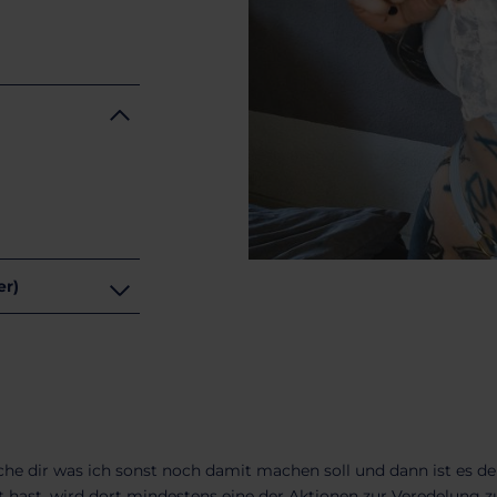
zer)
ünsche dir was ich sonst noch damit machen soll und dann ist es
t hast, wird dort mindestens eine der Aktionen zur Veredelung z