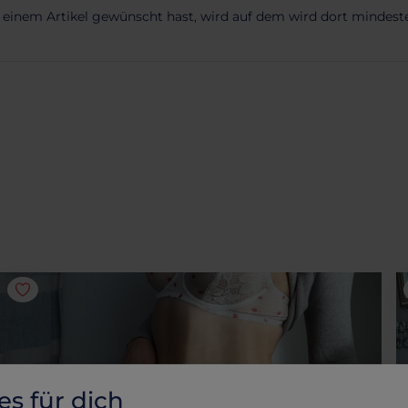
u einem Artikel gewünscht hast, wird auf dem wird dort mindeste
es für dich