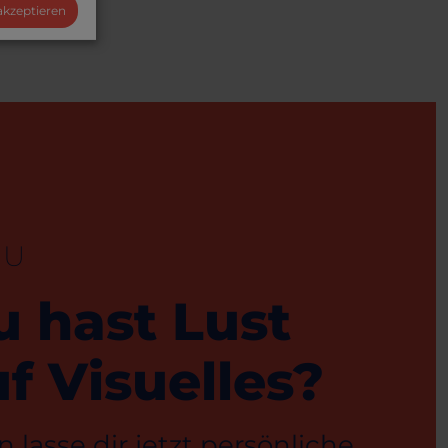
 akzeptieren
EU
u hast Lust
f Visuelles?
 lasse dir jetzt persönliche