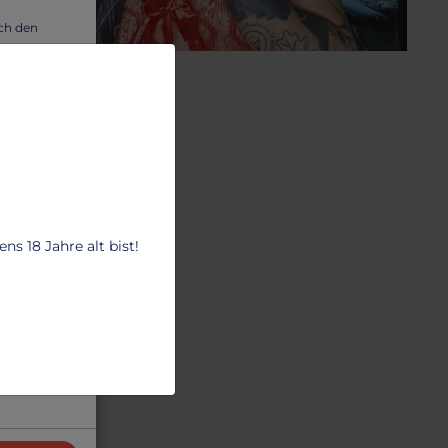
uch den
wir dir
ESSOUS
oter Catsuit
anz Körper rotes Netz
9.85 €
s 18 Jahre alt bist!