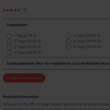
19
Tragedauer
1 Tag
(6.79 €)
2 Tage
(20.36 €)
3 Tage
(33.92 €)
4 Tage
(47.49 €)
5 Tage
(61.06 €)
6 Tage
(74.63 €)
7 Tage
(88.20 €)
Zusatzoptionen (Nur für registrierte und verifizierte Nut
In den Warenkorb
Produktinformation
Wie süß ich bin 💙 Ich trage dieses Teil so lang du willst. W
dir ein Video (5 Minuten) oder Bild zu einem Artikel gewünsch