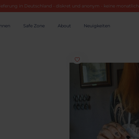
ieferung in Deutschland - diskret und anonym - keine monatli
innen
Safe Zone
About
Neuigkeiten