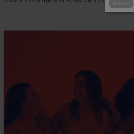
*Umsatzsteuer wird gemäß § 25a UStG nicht ausgewiesen.
Ablehnen