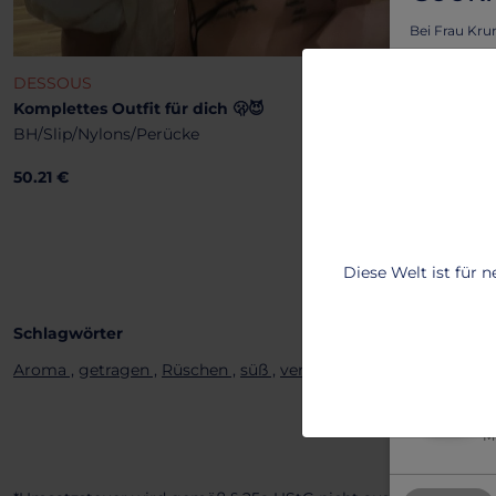
Bei Frau Kru
Vorteil von l
Um sicherzus
DESSOUS
personalisie
Komplettes Outfit für dich 🫢😈
Lass dich vo
BH/Slip/Nylons/Perücke
benutzerfreu
50.21 €
Um mehr zu e
T
Diese Welt ist für 
2
B
Schlagwörter
2
Aroma ,
getragen ,
Rüschen ,
süß ,
verspielt
Al
Mi