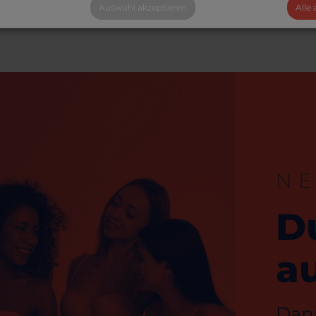
Auswahl akzeptieren
Alle
N
D
au
Dann