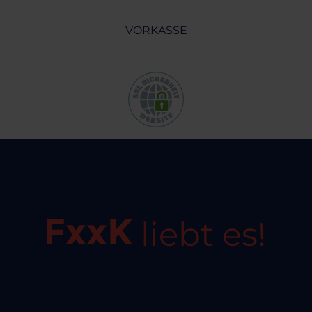
VORKASSE
liebt es!