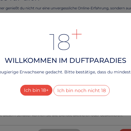
ner genießt du nicht nur eine unvergessliche Online-Erfahrung, sondern a
eckeren Cookies!
tellen, dass deine Erfahrung auf unserer Webseite reibungslos verläuft und 
DESSOUS
D
rte Angebote unterbreiten können, verwenden wir Cookies.
🍓-Traum KENNENLERNPREIS bei Tragetagen🤫
R
n Frau Kruner verwöhnen und erlebe das Beste aus beiden Welten - eine
Nimm mich! Und ich entführe dich in ein heißes Abenteuer
G
ndliche Webseite durch köstliche Cookies!
🔥
2
rfahren, lesen Sie bitte unsere
.
Datenschutzerklärung
42.07 €
WILLKOMMEN IM DUFTPARADIES
echnisch notwendig
neugierige Erwachsene gedacht. Bitte bestätige, dass du mindesten
Dienste
+
esucher-Statistiken
Ich bin 18+
Ich bin noch nicht 18
Dienste
+
le Dienste aktivieren oder deaktivieren
t diesem Schalter können Sie alle Dienste aktivieren oder deaktivieren.