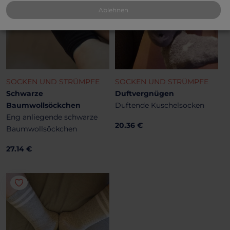
Ablehnen
SOCKEN UND STRÜMPFE
SOCKEN UND STRÜMPFE
Schwarze
Duftvergnügen
Baumwollsöckchen
Duftende Kuschelsocken
Eng anliegende schwarze
20.36 €
Baumwollsöckchen
27.14 €