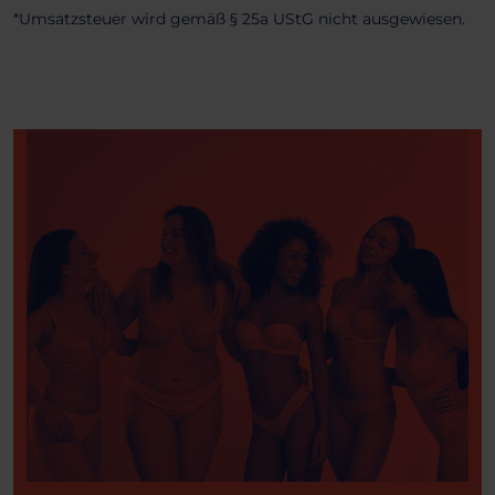
*Umsatzsteuer wird gemäß § 25a UStG nicht ausgewiesen.