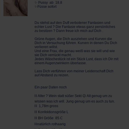
✨️ Pussy ab 18.8
✨️Füsse sofort
Du stehst auf den Duft verbotener Fantasien und
echter Lust ? Die Fantasie etwas ganz persönliches
zu besitzen ? Dann freue ich mich auf Dich .
Grüne Augen, die Dich ausziehen und Kurven die
Dich in Versuchung führen. Kurven in denen Du Dich
verlieren willst.
Und eine Frau, die genau weiß was sie will und wie
sie Dich verrückt macht.
Jedes Wäschestück ist ein Stück Lust, dass ich Dir mit
einem Augenzwinkern überlasse.
Lass Dich verführen von meiner Leidenschaft Dich
auf Abstand zu reizen.
Ein paar Daten noch
⛓️ Alter ? Wein statt süßer Sekt 😉 Alt genug um zu
wissen was ich will. Jung genug um es auch zu tun.
⛓️ 1,78m gross
⛓️ Konfektionsgröße L
⛓️ BH Größe 85 C
⛓️natürlich rothaarig