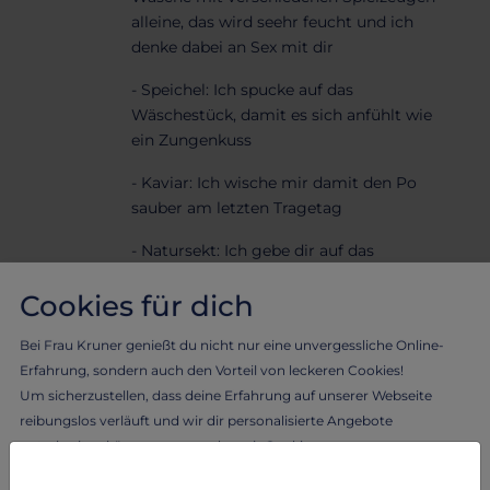
alleine, das wird seehr feucht und ich
denke dabei an Sex mit dir
- Speichel: Ich spucke auf das
Wäschestück, damit es sich anfühlt wie
ein Zungenkuss
- Kaviar: Ich wische mir damit den Po
sauber am letzten Tragetag
- Natursekt: Ich gebe dir auf das
Wäschestück wenige Tropfen, viele
Cookies für dich
Tropfen, klatschnass oder im Becher
extra
Bei Frau Kruner genießt du nicht nur eine unvergessliche Online-
- Inside: Ich drücke den Zwickel am
Erfahrung, sondern auch den Vorteil von leckeren Cookies!
letzten Tragetag tief in meine Pussy
Um sicherzustellen, dass deine Erfahrung auf unserer Webseite
reibungslos verläuft und wir dir personalisierte Angebote
- Parfüm: Ich gebe einige Spritzer meines
unterbreiten können, verwenden wir Cookies.
Lieblingsparfüms auf das Wäschestück
Lass dich von Frau Kruner verwöhnen und erlebe das Beste aus