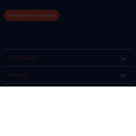
Verkäuferin werden
Frau Kruner
Verkauf
Hilfe & Info
Rechtliches