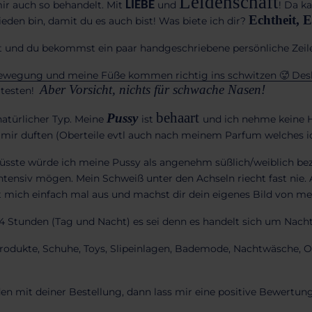
Leidenschaft
ir auch so behandelt. Mit
LIEBE
und
! Da k
Echtheit, E
ieden bin, damit du es auch bist! Was
biete ich dir?
ckt und du bekommst ein paar handgeschriebene persönliche Zeil
 Bewegung und meine Füße kommen richtig ins schwitzen 🥵 Des
Aber Vorsicht, nichts für schwache Nasen!
t testen!
behaart
Pussy
atürlicher Typ.
Meine
ist
und ich nehme keine 
mir duften (Oberteile evtl auch nach meinem Parfum welches ic
ste würde ich meine Pussy als angenehm süßlich/weiblich beze
 intensiv mögen. Mein Schweiß unter den Achseln riecht fast nie.
 mich einfach mal aus und machst dir dein eigenes Bild von m
4 Stunden (Tag und Nacht) es sei denn es handelt sich um Nac
Produkte, Schuhe, Toys, Slipeinlagen, Bademode, Nachtwäsche, O
den mit deiner Bestellung, dann lass mir eine positive Bewertung 