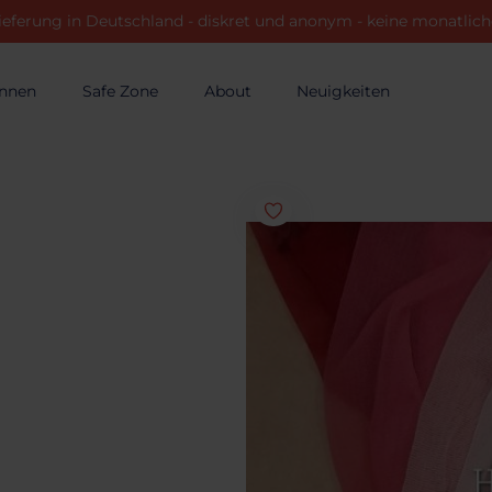
ieferung in Deutschland - diskret und anonym - keine monatli
innen
Safe Zone
About
Neuigkeiten