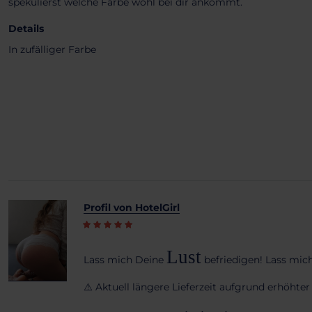
spekulierst welche Farbe wohl bei dir ankommt.
Details
In zufälliger Farbe
Profil von HotelGirl
Lust
Lass mich Deine
befriedigen! Lass mic
⚠️ Aktuell längere Lieferzeit aufgrund erhöhte