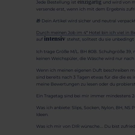
einzigartig
Jede Bestellung ist
und wird von m
versende erst, wenn ich mit dem Ergebnis zufr
🎁 Dein Artikel wird sicher und neutral verpa
Durch meinen Job im 4* Hotel bin ich viel in
intensiv
auf
stehst, solltest du sie unbeding
Ich trage Größe M/L. BH 80B. Schuhgröße 39, n
keinen Weichspüler, die Wäsche wird nur nach 
Wenn ich meinen eigenen Duft beschreiben müs
sind bereits nach 3 Tagen etwas für die die es
meine Bewertungen zu lesen oder du probierst
Ein Tragetag sind bei mir immer mindestens 2
Was ich anbiete:
Slips, Socken, Nylon, BH, NS 
Ideen.
Was ich mir von DIR wünsche.... Du bist zufrie