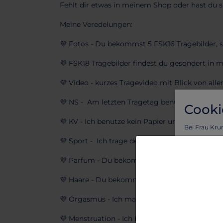
Fehlt dir etwas in meinem Shop oder hast du s
Meine Veredelungen:
💜 Fotos - Du bekommst 5 FSK16 Tragebilder, s
💜 FSK18 Tragebilder findest du gesondert in
💜 Video - kurzes Tragevideo mit Blick von alle
💜 NS - Am letzten Tragetag benutze ich kein 
Cooki
💜 KV - Ich benutze kein Papier und wische m
Bei Frau Kru
Vorteil von l
💜 Sport - Ich trage dein Wäschestück beim 
Um sicherzus
💜 Parfum - Du bekommst einen Spritzer von 
personalisie
Lass dich vo
💜 Haare - Du bekommst zu deiner Bestellung
benutzerfreu
Um mehr zu e
💜 Orgasmus - Ich mache es mir in deinem Hö
💜 Menstruation - Ich benutze ein paar Stunden