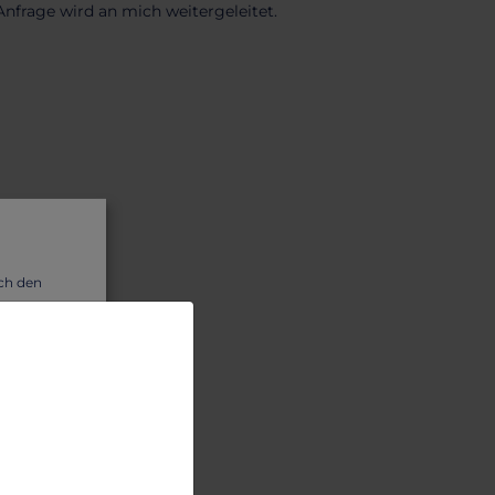
nfrage wird an mich weitergeleitet.
uch den
wir dir