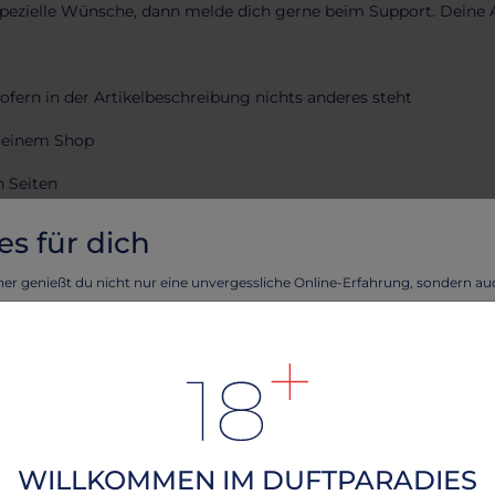
pezielle Wünsche, dann melde dich gerne beim Support. Deine A
ofern in der Artikelbeschreibung nichts anderes steht
 meinem Shop
n Seiten
Papier und lasse es ins Höschen tropfen
es für dich
it dem Höschen ab
ner genießt du nicht nur eine unvergessliche Online-Erfahrung, sondern a
eckeren Cookies!
Zumba
tellen, dass deine Erfahrung auf unserer Webseite reibungslos verläuft und 
meinem Lieblingsparfum auf die Kleidung oder separat
rte Angebote unterbreiten können, verwenden wir Cookies.
n Frau Kruner verwöhnen und erlebe das Beste aus beiden Welten - eine
 ein paar von meinen Schamhaaren
ndliche Webseite durch köstliche Cookies!
rfahren, lesen Sie bitte unsere
.
Datenschutzerklärung
schen
WILLKOMMEN IM DUFTPARADIES
 keine Hygieneartikel