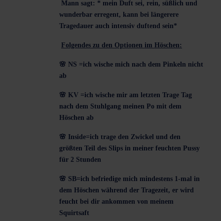
Mann sagt: * mein Duft sei, rein, süßlich und
wunderbar erregent, kann bei längerere
Tragedauer auch intensiv duftend sein*
Folgendes zu den Optionen im Höschen:
🌸
NS =ich wische mich nach dem Pinkeln nicht
ab
🌸
KV =ich wische mir am letzten Trage Tag
nach dem Stuhlgang meinen Po mit dem
Höschen ab
🌸
Inside=ich trage den Zwickel und den
größten Teil des Slips in meiner feuchten Pussy
für 2 Stunden
🌸
SB=ich befriedige mich mindestens 1-mal in
dem Höschen während der Tragezeit, er wird
feucht bei dir ankommen von meinem
Squirtsaft