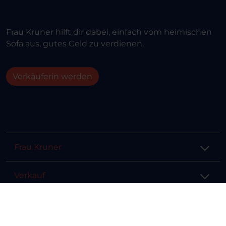
Frau Kruner hilft dir dabei, einfach vom heimischen
Sofa aus, gutes Geld zu verdienen.
Verkäuferin werden
Frau Kruner
Verkauf
Hilfe & Info