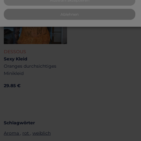
Auswahl akzeptieren
Ablehnen
DESSOUS
Sexy Kleid
Oranges durchsichtiges
Minikleid
29.85 €
Schlagwörter
Aroma ,
rot ,
weiblich