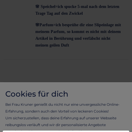
🌸
Speichel=ich spucke 5-mal nach dem letzten
Trage Tag auf den Zwickel
🌸
Parfum=ich besprühe dir eine Slipeinlage mit
meinem Parfum, so kommt es nicht mit deinem
Artikel in Berührung und verfälscht nicht
meinen geilen Duft
Cookies für dich
Bei Frau Kruner genießt du nicht nur eine unvergessliche Online-
Ähnliche Produkte
Erfahrung, sondern auch den Vorteil von leckeren Cookies!
Um sicherzustellen, dass deine Erfahrung auf unserer Webseite
reibungslos verläuft und wir dir personalisierte Angebote
unterbreiten können, verwenden wir Cookies.