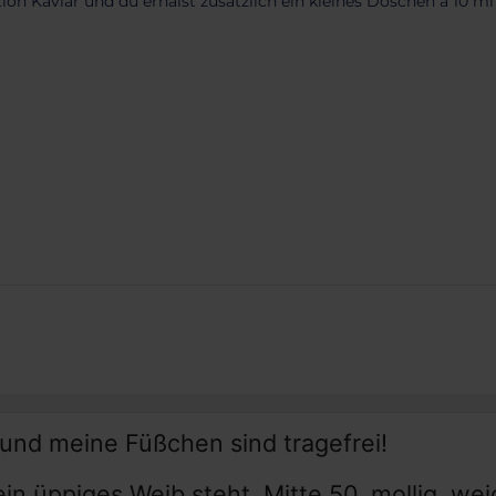
n Kaviar und du erhälst zusätzlich ein kleines Döschen a 10 ml 
und meine Füßchen sind tragefrei!
ein üppiges Weib steht, Mitte 50, mollig, we