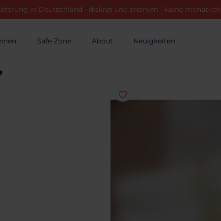
ieferung in Deutschland - diskret und anonym - keine monatli
innen
Safe Zone
About
Neuigkeiten
