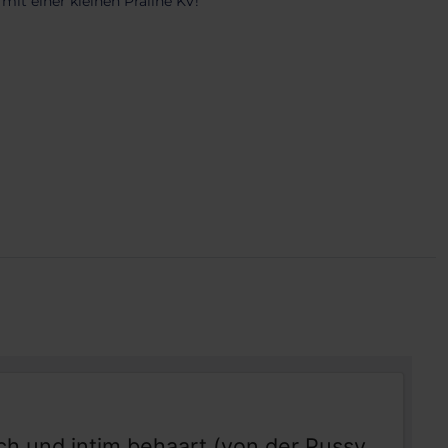
mit einer kleinen Praline KV!
ich und intim behaart (von der Pussy