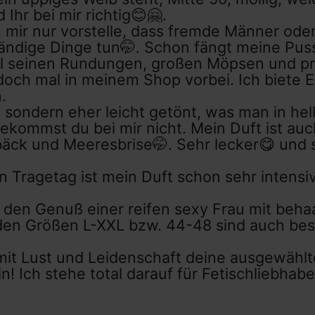
 Ihr bei mir richtig😊🤗.
ch mir nur vorstelle, dass fremde Männer od
ndige Dinge tun🤭. Schon fängt meine Pussy
all seinen Rundungen, großen Möpsen und pra
 doch mal in meinem Shop vorbei. Ich biet
.
, sondern eher leicht getönt, was man in hel
ekommst du bei mir nicht. Mein Duft ist auc
bäck und Meeresbrise🤭. Sehr lecker😋 und s
 Tragetag ist mein Duft schon sehr intensi
 den Genuß einer reifen sexy Frau mit behaa
 den Größen L-XXL bzw. 44-48 sind auch be
mit Lust und Leidenschaft deine ausgewählte
n! Ich stehe total darauf für Fetischliebhabe