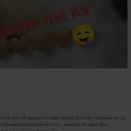
nnst, was ich gegessen habe? Macht Dich der Gedanke an, zu
r ein wenig Klopapier von mir, welches ich nach dem