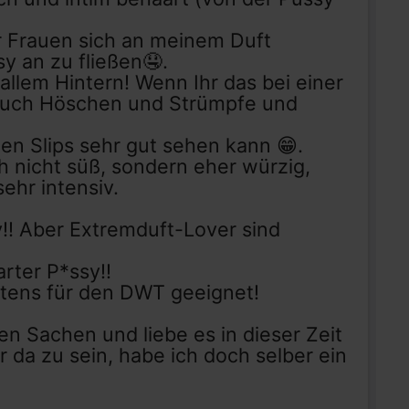
er Frauen sich an meinem Duft
 an zu fließen🤤.
llem Hintern! Wenn Ihr das bei einer
e Euch Höschen und Strümpfe und
len Slips sehr gut sehen kann 😁.
h nicht süß, sondern eher würzig,
ehr intensiv.
v!! Aber Extremduft-Lover sind
rter P*ssy!!
stens für den DWT geeignet!
n Sachen und liebe es in dieser Zeit
r da zu sein, habe ich doch selber ein