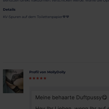
Benutzen direkt vakuumiert verschicken werde. Wähle die Optio
Details
KV-Spuren auf dem Toilettenpapier🤎🤎
Profil von MollyDolly
Meine behaarte Duftpussy😋 
Hey Ihr Lieben, wenn Ihr auf 