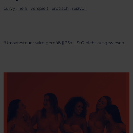
curvy ,
heiß ,
verspielt ,
erotisch ,
reizvoll
*Umsatzsteuer wird gemäß § 25a UStG nicht ausgewiesen.