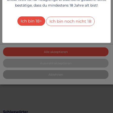
bestätige, dass du mindestens 18 Jahre alt bist!
Besucher-Statistiken
2
Dienste
+
Ich bin 18+
Ich bin noch nicht 18
Alle Dienste aktivieren oder deaktivieren
Mit diesem Schalter können Sie alle Dienste aktivieren
oder deaktivieren.
Alle akzeptieren
FOTO
Lack und Leder
Auswahl akzeptieren
Mindestens 25 Bilder mit
Gesicht
Ablehnen
46.14 €
Schlagwörter