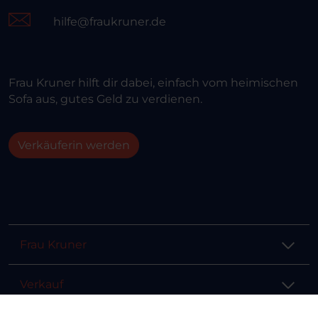
hilfe@fraukruner.de
Frau Kruner hilft dir dabei, einfach vom heimischen
Sofa aus, gutes Geld zu verdienen.
Verkäuferin werden
Frau Kruner
Verkauf