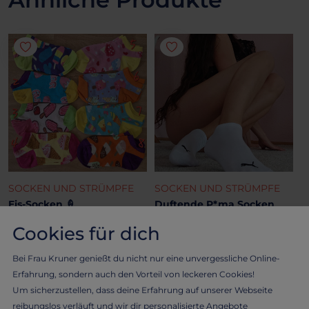
SOCKEN UND STRÜMPFE
SOCKEN UND STRÜMPFE
Eis-Socken 🍦
Duftende P*ma Socken
Zum Schlecken für Heiße
Weisse Sneakersöckchen
Cookies für dich
Tage 👅
21.71 €
Bei Frau Kruner genießt du nicht nur eine unvergessliche Online-
21.71 €
Erfahrung, sondern auch den Vorteil von leckeren Cookies!
Um sicherzustellen, dass deine Erfahrung auf unserer Webseite
reibungslos verläuft und wir dir personalisierte Angebote