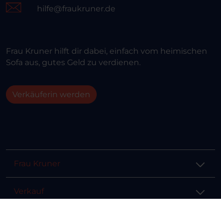
hilfe@fraukruner.de
Frau Kruner hilft dir dabei, einfach vom heimischen
Sofa aus, gutes Geld zu verdienen.
Verkäuferin werden
Frau Kruner
Verkauf
Hilfe & Info