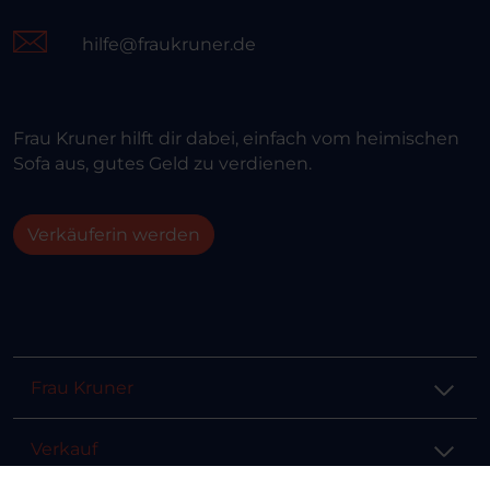
hilfe@fraukruner.de
Frau Kruner hilft dir dabei, einfach vom heimischen
Sofa aus, gutes Geld zu verdienen.
Verkäuferin werden
Frau Kruner
Verkauf