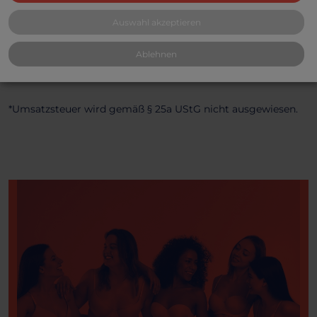
Schlagwörter
Auswahl akzeptieren
Nylon ,
Strumpfhose ,
getragen ,
benutzt ,
Domina
Ablehnen
*Umsatzsteuer wird gemäß § 25a UStG nicht ausgewiesen.