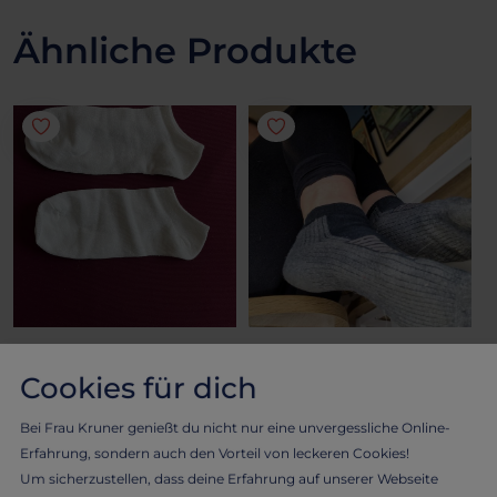
Ähnliche Produkte
SOCKEN UND STRÜMPFE
SOCKEN UND STRÜMPFE
Sneaker Socken
Sneaker Söckchen
Cookies für dich
Kleine Sneaker Socken in
Zufällige Sneaker Söckchen
Bei Frau Kruner genießt du nicht nur eine unvergessliche Online-
weiß
20.36 €
Erfahrung, sondern auch den Vorteil von leckeren Cookies!
19.00 €
Um sicherzustellen, dass deine Erfahrung auf unserer Webseite