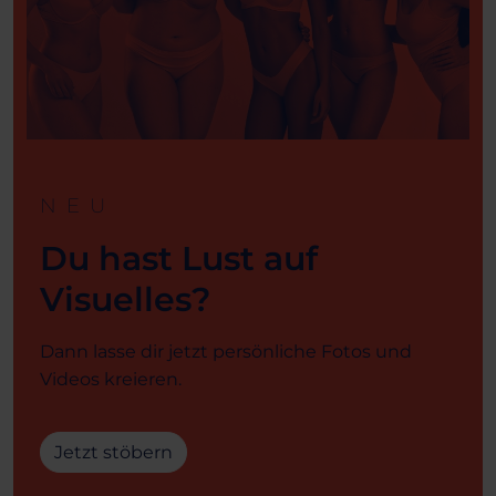
NEU
Du hast Lust auf
Visuelles?
Dann lasse dir jetzt persönliche Fotos und
Videos kreieren.
Jetzt stöbern