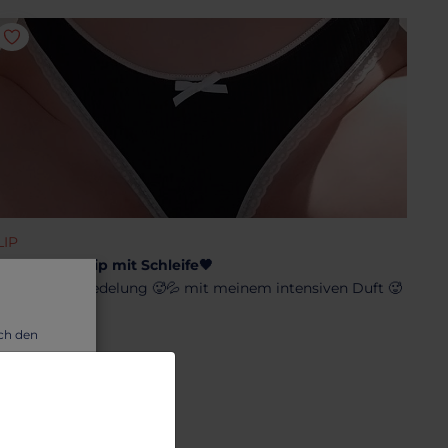
LIP
schwarzer Slip mit Schleife🖤
ostenlose Veredelung 🥵💦 mit meinem intensiven Duft 🥵

uch den
7.14 €
wir dir