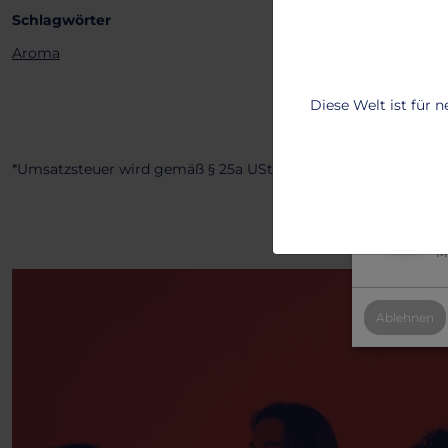
benutzerfreu
Schlagwörter
Um mehr zu e
Aroma
T
Diese Welt ist für 
2
B
*Umsatzsteuer wird gemäß § 25a UStG nicht ausgewiesen.
2
Al
Mi
Ablehnen