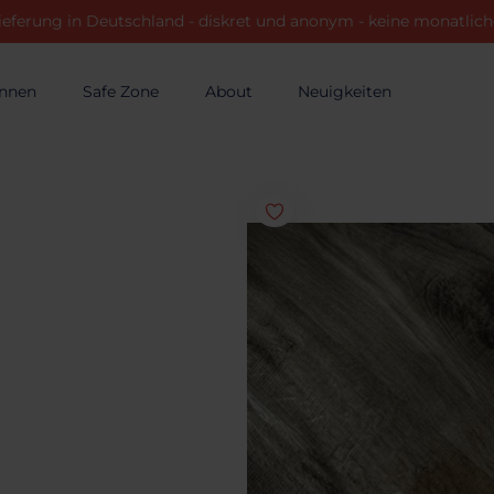
ieferung in Deutschland - diskret und anonym - keine monatli
innen
Safe Zone
About
Neuigkeiten