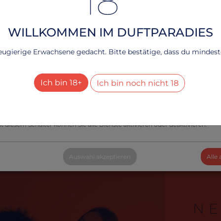
ndliche Webseite durch köstliche Cookies!
rfahren, lesen Sie bitte unsere
.
Datenschutzerklärung
WILLKOMMEN IM DUFTPARADIES
echnisch notwendig
neugierige Erwachsene gedacht. Bitte bestätige, dass du mindesten
Dienste
+
esucher-Statistiken
Ich bin 18+
Ich bin noch nicht 18
Dienste
+
le Dienste aktivieren oder deaktivieren
t diesem Schalter können Sie alle Dienste aktivieren oder deaktivieren.
Auswahl akzeptieren
Alle
N