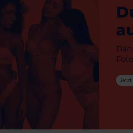
D
au
Dann
Foto
Jetzt