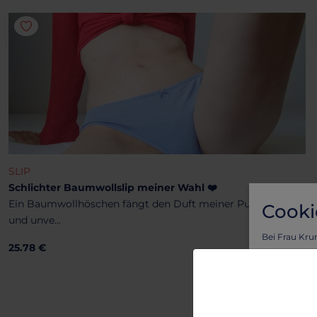
SLIP
Schlichter Baumwollslip meiner Wahl ❤️
Ein Baumwollhöschen fängt den Duft meiner Pussy pur
Cooki
und unve...
Bei Frau Kru
25.78 €
Vorteil von l
Um sicherzus
personalisie
Lass dich vo