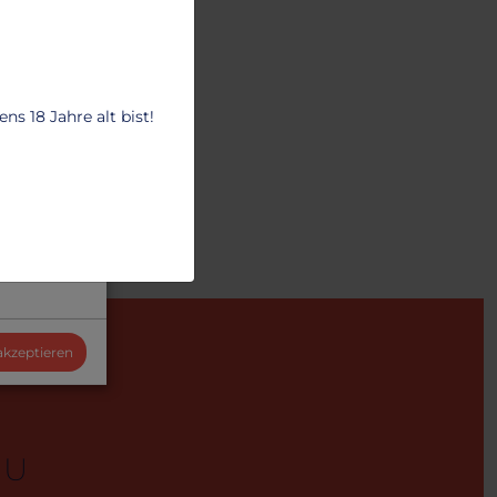
s 18 Jahre alt bist!
 akzeptieren
EU