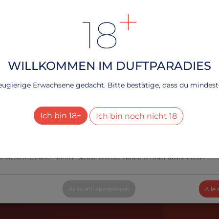
ei
tellen, dass deine Erfahrung auf unserer Webseite reibungslos verläuft und 
42.07 €
rte Angebote unterbreiten können, verwenden wir Cookies.
2
n Frau Kruner verwöhnen und erlebe das Beste aus beiden Welten - eine
ndliche Webseite durch köstliche Cookies!
rfahren, lesen Sie bitte unsere
.
Datenschutzerklärung
WILLKOMMEN IM DUFTPARADIES
echnisch notwendig
neugierige Erwachsene gedacht. Bitte bestätige, dass du mindesten
Dienste
+
esucher-Statistiken
Ich bin 18+
Ich bin noch nicht 18
Dienste
+
le Dienste aktivieren oder deaktivieren
t diesem Schalter können Sie alle Dienste aktivieren oder deaktivieren.
Auswahl akzeptieren
Alle