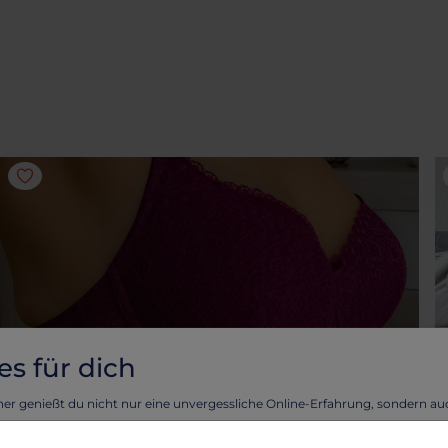
es für dich
BH
B
BH dunkelrot Spitze
B
ner genießt du nicht nur eine unvergessliche Online-Erfahrung, sondern a
Sehr sexy! Spitzen-BH
W
eckeren Cookies!