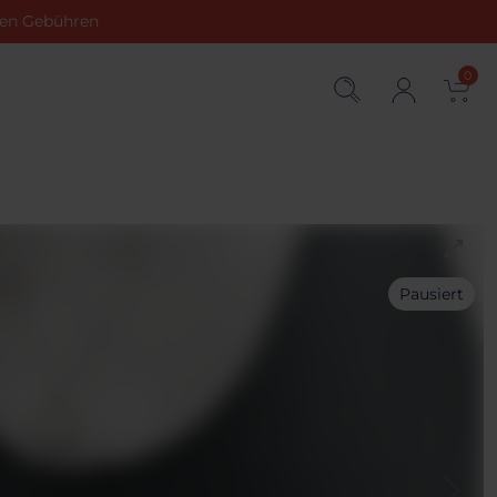
chen Gebühren
0
Pausiert