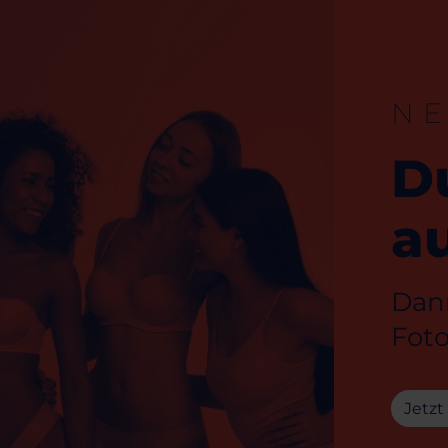
N
D
au
Dann
Foto
Jetzt