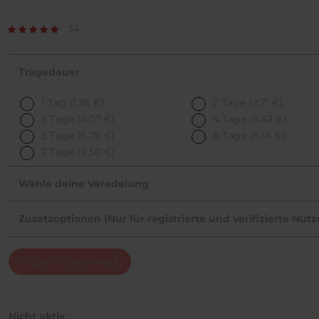
34
Tragedauer
1 Tag
(1.36 €)
2 Tage
(2.71 €)
3 Tage
(4.07 €)
4 Tage
(5.43 €)
5 Tage
(6.79 €)
6 Tage
(8.14 €)
7 Tage
(9.50 €)
Wähle deine Veredelung
Zusatzoptionen (Nur für registrierte und verifizierte Nut
In den Warenkorb
Nicht aktiv