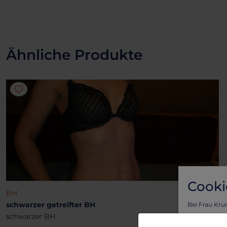
Ähnliche Produkte
Cooki
BH
schwarzer getreifter BH
Bei Frau Kru
schwarzer BH
Vorteil von l