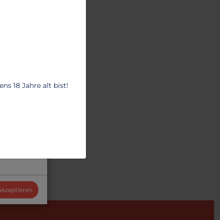
nen...
wir dir
8.50 €
s 18 Jahre alt bist!
 akzeptieren