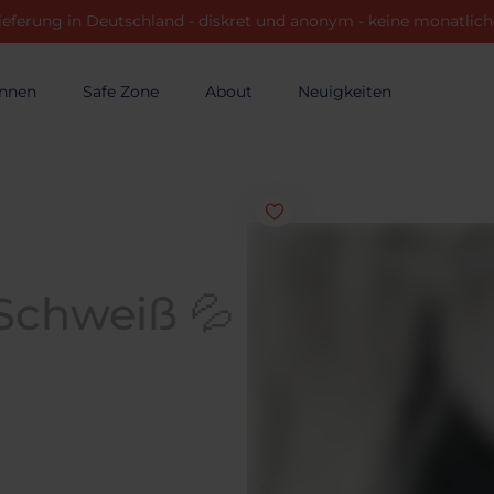
ieferung in Deutschland - diskret und anonym - keine monatli
innen
Safe Zone
About
Neuigkeiten
Schweiß 💦