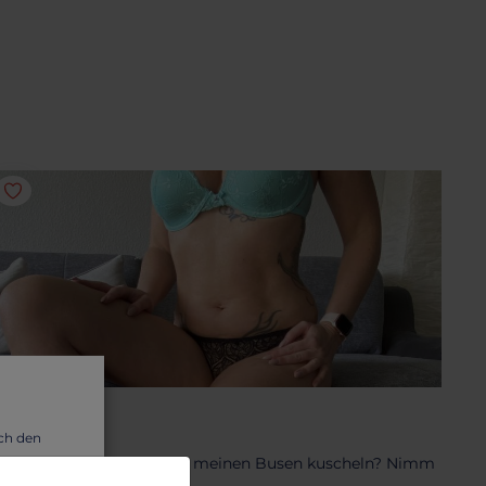
H
usenduft
uch den
illst du dich auch mal an meinen Busen kuscheln? Nimm