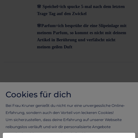
🌸
Speichel=ich spucke 5-mal nach dem letzten
Trage Tag auf den Zwickel
🌸
Parfum=ich besprühe dir eine Slipeinlage mit
meinem Parfum, so kommt es nicht mit deinem
Artikel in Berührung und verfälscht nicht
meinen geilen Duft
Cookies für dich
Bei Frau Kruner genießt du nicht nur eine unvergessliche Online-
Erfahrung, sondern auch den Vorteil von leckeren Cookies!
Ähnliche Produkte
Um sicherzustellen, dass deine Erfahrung auf unserer Webseite
reibungslos verläuft und wir dir personalisierte Angebote
unterbreiten können, verwenden wir Cookies.