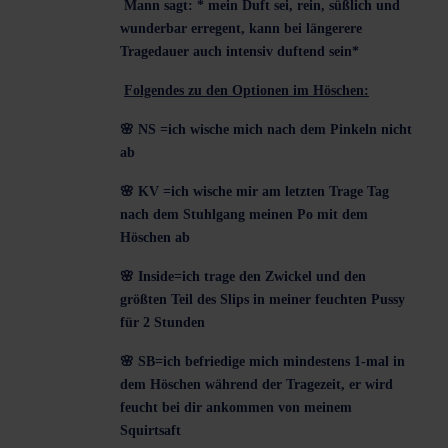
Mann sagt: * mein Duft sei, rein, süßlich und
wunderbar erregent, kann bei längerere
Tragedauer auch intensiv duftend sein*
Folgendes zu den Optionen im Höschen:
🌸
NS =ich wische mich nach dem Pinkeln nicht
ab
🌸
KV =ich wische mir am letzten Trage Tag
nach dem Stuhlgang meinen Po mit dem
Höschen ab
🌸
Inside=ich trage den Zwickel und den
größten Teil des Slips in meiner feuchten Pussy
für 2 Stunden
🌸
SB=ich befriedige mich mindestens 1-mal in
dem Höschen während der Tragezeit, er wird
feucht bei dir ankommen von meinem
Squirtsaft