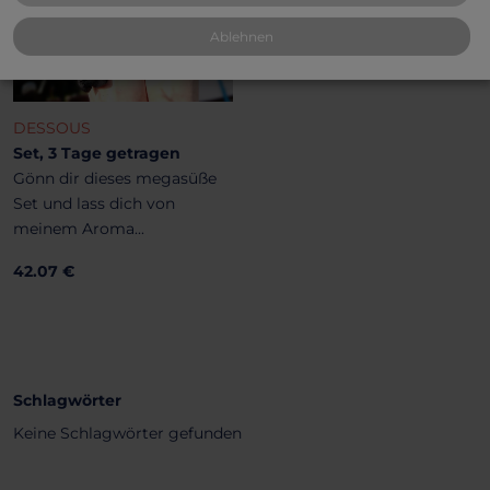
Ablehnen
DESSOUS
Set, 3 Tage getragen
Gönn dir dieses megasüße
Set und lass dich von
meinem Aroma...
42.07 €
Schlagwörter
Keine Schlagwörter gefunden