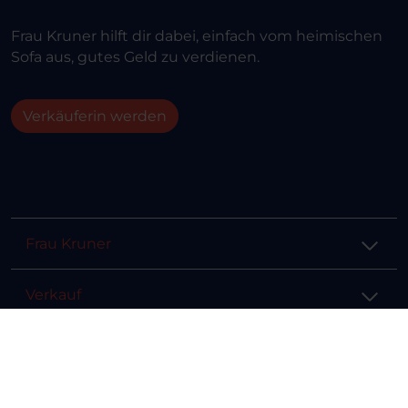
Frau Kruner hilft dir dabei, einfach vom heimischen
Sofa aus, gutes Geld zu verdienen.
Verkäuferin werden
Frau Kruner
Verkauf
Hilfe & Info
Rechtliches