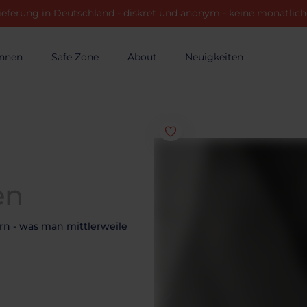
ieferung in Deutschland - diskret und anonym - keine monatli
innen
Safe Zone
About
Neuigkeiten
en
ern - was man mittlerweile