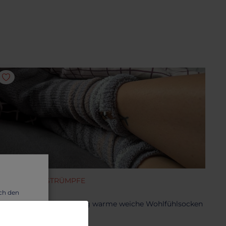
OCKEN UND STRÜMPFE
uschelsocken
uch den
bgetragen, aber kuschelig warme weiche Wohlfühlsocken
wir dir
5.78 €