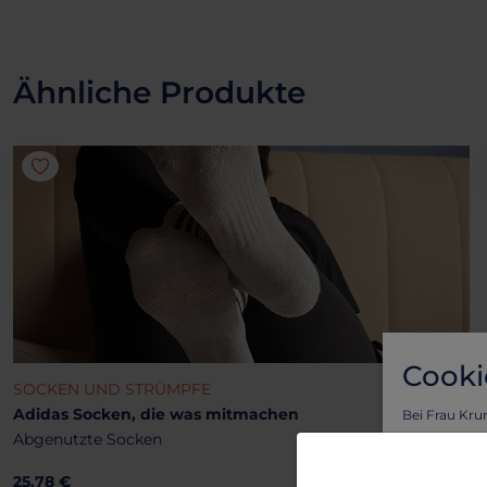
Ähnliche Produkte
Cooki
SOCKEN UND STRÜMPFE
Adidas Socken, die was mitmachen
Bei Frau Kru
Abgenutzte Socken
Vorteil von l
Um sicherzus
25.78 €