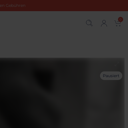
chen Gebühren
0
Pausiert