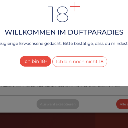
rte Angebote unterbreiten können, verwenden wir Cookies.
n Frau Kruner verwöhnen und erlebe das Beste aus beiden Welten - eine
ndliche Webseite durch köstliche Cookies!
rfahren, lesen Sie bitte unsere
.
Datenschutzerklärung
WILLKOMMEN IM DUFTPARADIES
echnisch notwendig
neugierige Erwachsene gedacht. Bitte bestätige, dass du mindesten
Dienste
+
esucher-Statistiken
Ich bin 18+
Ich bin noch nicht 18
Dienste
+
le Dienste aktivieren oder deaktivieren
t diesem Schalter können Sie alle Dienste aktivieren oder deaktivieren.
Auswahl akzeptieren
Alle