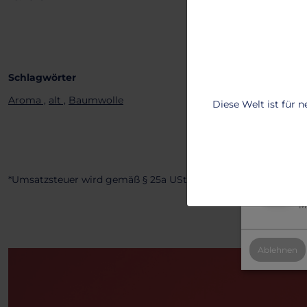
personalisie
Lass dich vo
benutzerfreu
Um mehr zu e
Schlagwörter
T
Aroma ,
alt ,
Baumwolle
Diese Welt ist für 
2
B
2
*Umsatzsteuer wird gemäß § 25a UStG nicht ausgewiesen.
Al
Mi
Ablehnen