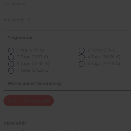
inkl. Versand
0
Tragedauer
1 Tag
(4.07 €)
2 Tage
(8.14 €)
3 Tage
(13.57 €)
4 Tage
(20.36 €)
5 Tage
(33.92 €)
6 Tage
(47.49 €)
7 Tage
(54.28 €)
Wähle deine Veredelung
In den Warenkorb
Nicht aktiv