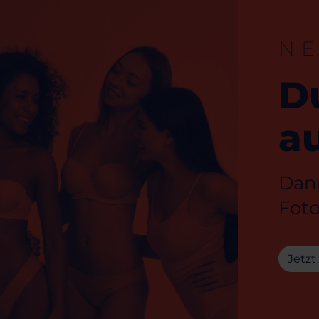
N
D
au
Dann
Foto
Jetzt