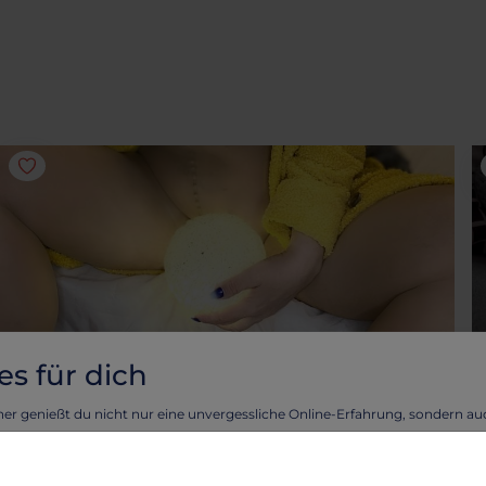
es für dich
SOCKEN UND STRÜMPFE
S
Nylon hautfarben
K
ner genießt du nicht nur eine unvergessliche Online-Erfahrung, sondern a
hautfasrben, dünn
A
eckeren Cookies!
tellen, dass deine Erfahrung auf unserer Webseite reibungslos verläuft und 
27.14 €
2