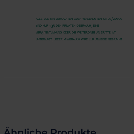
ᴬᴸᴸᴱ ᵛᴼᴺ ᴹᴵᴿ ᵛᴱᴿᴷᴬᵁᶠᵀᴱᴺ ᴼᴰᴱᴿ ᵛᴱᴿˢᴱᴺᴰᴱᵀᴱᴺ ᶠᴼᵀᴼˢ/ᵛᴵᴰᴱᴼˢ
ˢᴵᴺᴰ ᴺᵁᴿ ᶠüᴿ ᴰᴱᴺ ᴾᴿᴵᵛᴬᵀᴱᴺ ᴳᴱᴮᴿᴬᵁᶜᴴ. ᴱᴵᴺᴱ
ᵛᴱᴿöᶠᶠᴱᴺᵀᴸᴵᶜᴴᵁᴺᴳ ᴼᴰᴱᴿ ᴰᴵᴱ ᵂᴱᴵᵀᴱᴿᴳᴬᴮᴱ ᴬᴺ ᴰᴿᴵᵀᵀᴱ ᴵˢᵀ
ᵁᴺᵀᴱᴿˢᴬᴳᵀ. ᴶᴱᴰᴱᴿ ᴹᴵˢˢᴮᴿᴬᵁᶜᴴ ᵂᴵᴿᴰ ᶻᵁᴿ ᴬᴺᶻᴱᴵᴳᴱ ᴳᴱᴮᴿᴬᶜᴴᵀ.
Ähnliche Produkte