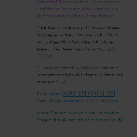
habe𝙇𝙪𝙨𝙩 Patenschaften übernommen
und bin im Vorstand eines Vereins, der
sich für benachteiligte Tiere einsetzt.
♡𝐼𝑐𝒉 𝑙𝑖𝑒𝑏𝑒 𝑒𝑠, 𝑚𝑖𝑐𝒉 𝑠𝑒𝑥𝑦 𝑧𝑢 𝑘𝑙𝑒𝑖𝑑𝑒𝑛 𝑢𝑛𝑑 𝑀ä𝑛𝑛𝑒𝑟
𝑑𝑒𝑛 𝐾𝑜𝑝𝑓 𝑧𝑢 𝑣𝑒𝑟𝑑𝑟𝑒𝒉𝑒𝑛. 𝐷𝑢 𝑤𝑖𝑟𝑠𝑡 𝑚𝑖𝑐𝒉 𝑛𝑖𝑐𝒉𝑡 𝑎𝑙𝑠
𝑔𝑟𝑎𝑢𝑒𝑠 𝑀𝑎𝑢𝑒𝑟𝑏𝑙ü𝑚𝑐𝒉𝑒𝑛 𝑡𝑟𝑒𝑓𝑓𝑒𝑛. 𝐼𝑐𝒉 𝑙𝑖𝑒𝑏𝑒 𝑑𝑎𝑠
𝐿𝑒𝑏𝑒𝑛 𝑢𝑛𝑑 𝑏𝑖𝑛 𝑙𝑖𝑒𝑏𝑒𝑟 𝑚𝑖𝑡𝑡𝑒𝑛𝑑𝑟𝑖𝑛 𝑠𝑡𝑎𝑡𝑡 𝑛𝑢𝑟 𝑑𝑎𝑏𝑒𝑖.
♡♡♡✩
♡¸.•*ᵃᵘᶜʰ ʷᵉⁿⁿ ⁱᶜʰ ˢⁱⁿᵍˡᵉ ᵇⁱⁿ, ʰᵉⁱßᵗ ᵉˢ ⁿⁱᶜʰᵗ, ᵈᵃˢˢ ˢᵉˣ ⁱⁿ
ᵐᵉⁱⁿᵉᵐ ᴸᵉᵇᵉⁿ ᵏᵉⁱⁿᵉ ᴿᵒˡˡᵉ ˢᵖⁱᵉˡᵗ. ᴵᵐ ᴳᵉᵍᵉⁿᵗᵉⁱˡ. ᴵᶜʰ ˡⁱᵉᵇᵉ ᵉˢ, ᵐⁱᶜʰ
ᶻᵘ ᵛᵉʳᵍⁿüᵍᵉⁿ♡¸.•*
Es ist unser 🄶🄴🄷🄴🄸🄼🄽🄸🅂,
dass ich die Wäsche nur für dich trage.
Meine Sachen werden direkt nach dem
Tragen einvakuumiert und versendet. 📬