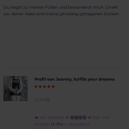
Du liegst zu meinen Füßen und bewunderst mich. Direkt
vor deiner Nase sind meine jahrelang getragenen Socken
Profil von Jeanny, fulfills your dreams
JUHU🦋,
❤️ Ich möchte 💋 🅓🅘🅒🅗 💋 hier mit
meinen 𝗗ü𝗳𝘁𝗲n verzaubern,