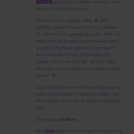
🅳🅸🅲🅷 glücklich machen und dich auf
Wolke 7 schweben lassen.
Ich bin nun im besten Alter 😁. Ein
bißchen geheimnisvoll soll es ja bleiben
😉. Macht nicht gerade dass den Reiz aus,
dass man nicht alles vom Anderen weiß
und die Phantasie spielen lassen kann?
Bin ich äußerlich die Unschuld vom
Lande und innen drin der Vamp? Oder
wirst du mich ständig im knappen outfit
sehen? 😉
⚠️⚠️ Ich schreibe meine Texte alleine und
auch meine Bilder mache ich selber. Bei
mir findest du weder KI Texte und Bilder
⚠️⚠️
Zu meinen 𝗗ü𝗳𝘁𝗲𝗻 :
Bei 𝗦𝗹𝗶𝗽𝘀 bekommst du bei mir schon ab