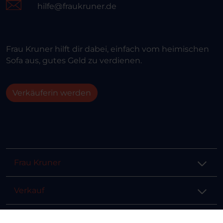
hilfe@fraukruner.de
Frau Kruner hilft dir dabei, einfach vom heimischen
Sofa aus, gutes Geld zu verdienen.
Verkäuferin werden
Frau Kruner
Verkauf
Hilfe & Info