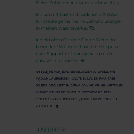
Deine Zufriedenheit ist mir sehr wichtig.
Ich bin mit Lust und Leidenschaft dabei.
Ich stecke gerne meine Zeit und Energie
in meinen Wäscheverkauf🥰.
Ich bin offen für viele Dinge. Wenn du
besondere Wünsche hast, teile sie gern
dem Support mit und sie kann mich
darüber informieren. ❤️
ᴵᶜᴴ ᴮᴱᴹüᴴᴱ ᴹᴵᶜᴴ, ᴱᵁᴿᴱ ᴮᴱˢᵀᴱᴸᴸᵁᴺᴳᴱᴺ ˢᴼ ˢᶜᴴᴺᴱᴸᴸ ᵂᴵᴱ
ᴹöᴳᴸᴵᶜᴴ ᶻᵁ ᵛᴱᴿˢᴱᴺᴰᴱᴺ. ˢᴼᴸᴸᵀᴱ ᴱˢ ᴹᴬᴸ ᴱᴵᴺ ᴾᴬᴬᴿ ᵀᴬᴳᴱ
ᴰᴬᵁᴱᴿᴺ, ᴰᴬᴺᴺ ᴸᴵᴱᴳᵀ ᴱˢ ᴰᴬᴿᴬᴺ, ᴰᴬˢˢ ᴵᴴᴿ ᴹᴵᴿ ᵛᴵᴱᴸ ᵛᴱᴿᵀᴿᴬᵁᴱᴺ
ˢᶜᴴᴱᴺᴷᵀ ᵁᴺᴰ ᴮᴱᴵ ᴹᴵᴿ ᴮᴱˢᵀᴱᴸᴸᵀ. ᵀᴿᴼᵀᶻᴰᴱᴹ ᴵˢᵀ ᴶᴱᴰᴱˢ
ᵀᴿᴬᴳᴱᴺ ᴱᵀᵂᴬˢ ᴮᴱˢᴼᴺᴰᴱᴿᴱˢ ᶠüᴿ ᴹᴵᶜᴴ ᵁᴺᴰ ᴵᶜᴴ ᵀᴿᴬᴳᴱ ᴱˢ
ᵛᴼᴸᴸᴱᴿ ᴸᵁˢᵀ. ❣️
🇯​🇪​🇦​🇳​🇳​🇾​𓅨