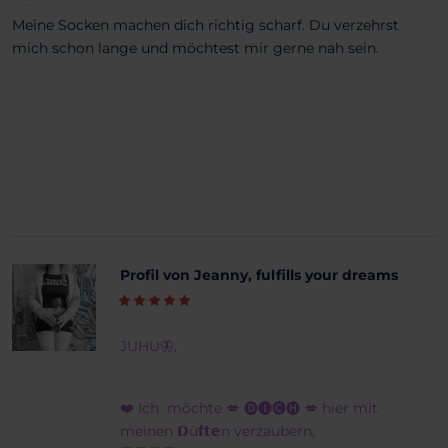
Meine Socken machen dich richtig scharf. Du verzehrst
mich schon lange und möchtest mir gerne nah sein.
Profil von Jeanny, fulfills your dreams
JUHU🦋,
❤️ Ich möchte 💋 🅓🅘🅒🅗 💋 hier mit
meinen 𝗗ü𝗳𝘁𝗲n verzaubern,