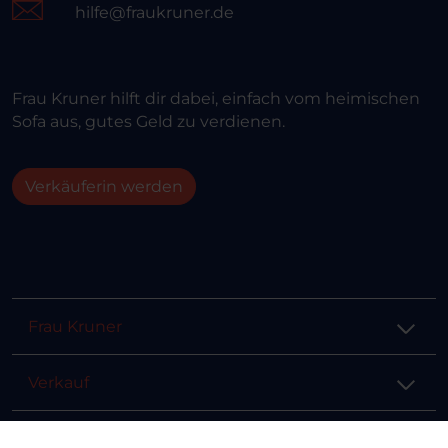
hilfe@fraukruner.de
Frau Kruner hilft dir dabei, einfach vom heimischen
Sofa aus, gutes Geld zu verdienen.
Verkäuferin werden
Frau Kruner
Verkauf
Hilfe & Info