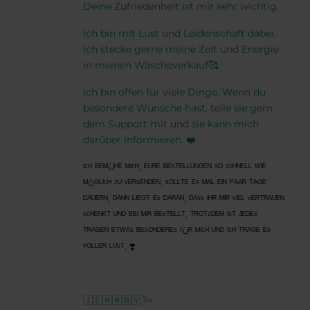
Deine Zufriedenheit ist mir sehr wichtig.
Ich bin mit Lust und Leidenschaft dabei.
Ich stecke gerne meine Zeit und Energie
in meinen Wäscheverkauf🥰.
Ich bin offen für viele Dinge. Wenn du
besondere Wünsche hast, teile sie gern
dem Support mit und sie kann mich
darüber informieren. ❤️
ᴵᶜᴴ ᴮᴱᴹüᴴᴱ ᴹᴵᶜᴴ, ᴱᵁᴿᴱ ᴮᴱˢᵀᴱᴸᴸᵁᴺᴳᴱᴺ ˢᴼ ˢᶜᴴᴺᴱᴸᴸ ᵂᴵᴱ
ᴹöᴳᴸᴵᶜᴴ ᶻᵁ ᵛᴱᴿˢᴱᴺᴰᴱᴺ. ˢᴼᴸᴸᵀᴱ ᴱˢ ᴹᴬᴸ ᴱᴵᴺ ᴾᴬᴬᴿ ᵀᴬᴳᴱ
ᴰᴬᵁᴱᴿᴺ, ᴰᴬᴺᴺ ᴸᴵᴱᴳᵀ ᴱˢ ᴰᴬᴿᴬᴺ, ᴰᴬˢˢ ᴵᴴᴿ ᴹᴵᴿ ᵛᴵᴱᴸ ᵛᴱᴿᵀᴿᴬᵁᴱᴺ
ˢᶜᴴᴱᴺᴷᵀ ᵁᴺᴰ ᴮᴱᴵ ᴹᴵᴿ ᴮᴱˢᵀᴱᴸᴸᵀ. ᵀᴿᴼᵀᶻᴰᴱᴹ ᴵˢᵀ ᴶᴱᴰᴱˢ
ᵀᴿᴬᴳᴱᴺ ᴱᵀᵂᴬˢ ᴮᴱˢᴼᴺᴰᴱᴿᴱˢ ᶠüᴿ ᴹᴵᶜᴴ ᵁᴺᴰ ᴵᶜᴴ ᵀᴿᴬᴳᴱ ᴱˢ
ᵛᴼᴸᴸᴱᴿ ᴸᵁˢᵀ. ❣️
🇯​🇪​🇦​🇳​🇳​🇾​𓅨