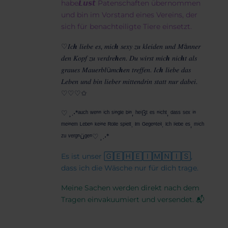
habe𝙇𝙪𝙨𝙩 Patenschaften übernommen
und bin im Vorstand eines Vereins, der
sich für benachteiligte Tiere einsetzt.
♡𝐼𝑐𝒉 𝑙𝑖𝑒𝑏𝑒 𝑒𝑠, 𝑚𝑖𝑐𝒉 𝑠𝑒𝑥𝑦 𝑧𝑢 𝑘𝑙𝑒𝑖𝑑𝑒𝑛 𝑢𝑛𝑑 𝑀ä𝑛𝑛𝑒𝑟
𝑑𝑒𝑛 𝐾𝑜𝑝𝑓 𝑧𝑢 𝑣𝑒𝑟𝑑𝑟𝑒𝒉𝑒𝑛. 𝐷𝑢 𝑤𝑖𝑟𝑠𝑡 𝑚𝑖𝑐𝒉 𝑛𝑖𝑐𝒉𝑡 𝑎𝑙𝑠
𝑔𝑟𝑎𝑢𝑒𝑠 𝑀𝑎𝑢𝑒𝑟𝑏𝑙ü𝑚𝑐𝒉𝑒𝑛 𝑡𝑟𝑒𝑓𝑓𝑒𝑛. 𝐼𝑐𝒉 𝑙𝑖𝑒𝑏𝑒 𝑑𝑎𝑠
𝐿𝑒𝑏𝑒𝑛 𝑢𝑛𝑑 𝑏𝑖𝑛 𝑙𝑖𝑒𝑏𝑒𝑟 𝑚𝑖𝑡𝑡𝑒𝑛𝑑𝑟𝑖𝑛 𝑠𝑡𝑎𝑡𝑡 𝑛𝑢𝑟 𝑑𝑎𝑏𝑒𝑖.
♡♡♡✩
♡¸.•*ᵃᵘᶜʰ ʷᵉⁿⁿ ⁱᶜʰ ˢⁱⁿᵍˡᵉ ᵇⁱⁿ, ʰᵉⁱßᵗ ᵉˢ ⁿⁱᶜʰᵗ, ᵈᵃˢˢ ˢᵉˣ ⁱⁿ
ᵐᵉⁱⁿᵉᵐ ᴸᵉᵇᵉⁿ ᵏᵉⁱⁿᵉ ᴿᵒˡˡᵉ ˢᵖⁱᵉˡᵗ. ᴵᵐ ᴳᵉᵍᵉⁿᵗᵉⁱˡ. ᴵᶜʰ ˡⁱᵉᵇᵉ ᵉˢ, ᵐⁱᶜʰ
ᶻᵘ ᵛᵉʳᵍⁿüᵍᵉⁿ♡¸.•*
Es ist unser 🄶🄴🄷🄴🄸🄼🄽🄸🅂,
dass ich die Wäsche nur für dich trage.
Meine Sachen werden direkt nach dem
Tragen einvakuumiert und versendet. 📬