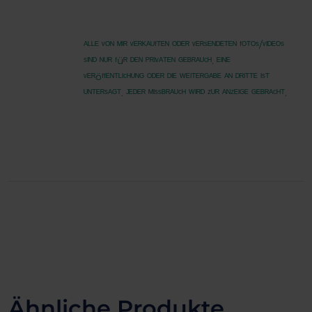
ᴬᴸᴸᴱ ᵛᴼᴺ ᴹᴵᴿ ᵛᴱᴿᴷᴬᵁᶠᵀᴱᴺ ᴼᴰᴱᴿ ᵛᴱᴿˢᴱᴺᴰᴱᵀᴱᴺ ᶠᴼᵀᴼˢ/ᵛᴵᴰᴱᴼˢ
ˢᴵᴺᴰ ᴺᵁᴿ ᶠüᴿ ᴰᴱᴺ ᴾᴿᴵᵛᴬᵀᴱᴺ ᴳᴱᴮᴿᴬᵁᶜᴴ. ᴱᴵᴺᴱ
ᵛᴱᴿöᶠᶠᴱᴺᵀᴸᴵᶜᴴᵁᴺᴳ ᴼᴰᴱᴿ ᴰᴵᴱ ᵂᴱᴵᵀᴱᴿᴳᴬᴮᴱ ᴬᴺ ᴰᴿᴵᵀᵀᴱ ᴵˢᵀ
ᵁᴺᵀᴱᴿˢᴬᴳᵀ. ᴶᴱᴰᴱᴿ ᴹᴵˢˢᴮᴿᴬᵁᶜᴴ ᵂᴵᴿᴰ ᶻᵁᴿ ᴬᴺᶻᴱᴵᴳᴱ ᴳᴱᴮᴿᴬᶜᴴᵀ.
Ähnliche Produkte