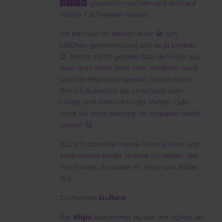
🅳🅸🅲🅷 glücklich machen und dich auf
Wolke 7 schweben lassen.
Ich bin nun im besten Alter 😁. Ein
bißchen geheimnisvoll soll es ja bleiben
😉. Macht nicht gerade dass den Reiz aus,
dass man nicht alles vom Anderen weiß
und die Phantasie spielen lassen kann?
Bin ich äußerlich die Unschuld vom
Lande und innen drin der Vamp? Oder
wirst du mich ständig im knappen outfit
sehen? 😉
⚠️⚠️ Ich schreibe meine Texte alleine und
auch meine Bilder mache ich selber. Bei
mir findest du weder KI Texte und Bilder
⚠️⚠️
Zu meinen 𝗗ü𝗳𝘁𝗲𝗻 :
Bei 𝗦𝗹𝗶𝗽𝘀 bekommst du bei mir schon ab