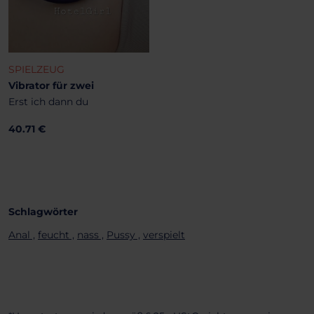
SPIELZEUG
Vibrator für zwei
Erst ich dann du
40.71 €
Schlagwörter
Anal ,
feucht ,
nass ,
Pussy ,
verspielt