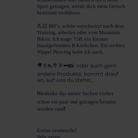
Sport getragen, würde dich mein Geruch
bestimmt verführen.
💪🏻 BH‘s, schön verschwitzt nach dem
Training, arbeiten oder vom Mountain
Biken. Ich trage 75B, ein kleines
Handgeformtes B Körbchen. Ein rechtes
Nippel Piercing habe ich auch.
🎥👙👠🍭🥂🕶️📸 oder auch gern
andere Produkte, kommt drauf
an, auf was du stehst…
❗️Bedenke das meine Sachen vorher
schon ein paar mal getragen/benutzt
worden sind❗️
Extras erwünscht?
Sehr gerne…