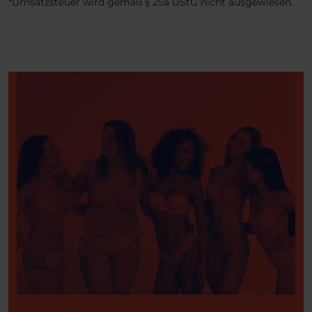
*Umsatzsteuer wird gemäß § 25a UStG nicht ausgewiesen.