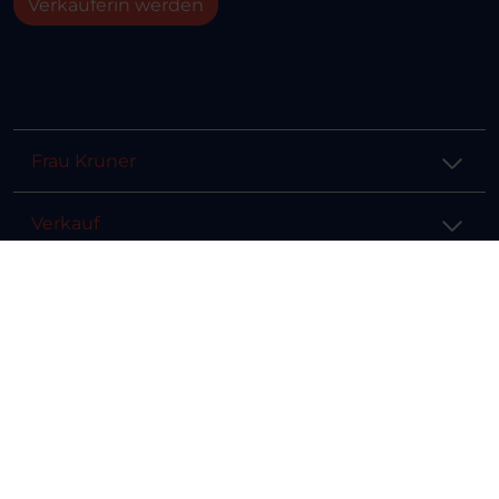
Verkäuferin werden
Frau Kruner
Verkauf
Hilfe & Info
Rechtliches