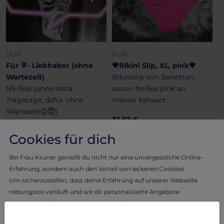
SLIP
SLIP
Für 🥂- Liebhaber (ohne
💗Bikini Slip, XL, pink💗
Wartezeit)
Bikinislip von Benetton,
NS-Slip (ohne extra
soooo heißes pink an
Tragetage, dafür ohne
meiner behaart...
Wartezeit😉😇)
32.57 €
33.92 €
Cookies für dich
Bei Frau Kruner genießt du nicht nur eine unvergessliche Online-
Erfahrung, sondern auch den Vorteil von leckeren Cookies!
Um sicherzustellen, dass deine Erfahrung auf unserer Webseite
reibungslos verläuft und wir dir personalisierte Angebote
unterbreiten können, verwenden wir Cookies.
Lass dich von Frau Kruner verwöhnen und erlebe das Beste aus