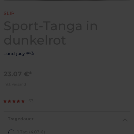
SLIP
Sport-Tanga in
dunkelrot
...und jucy 🌹💦
23.07 €*
inkl. Versand
63
Tragedauer
1 Tag
(4.07 €)