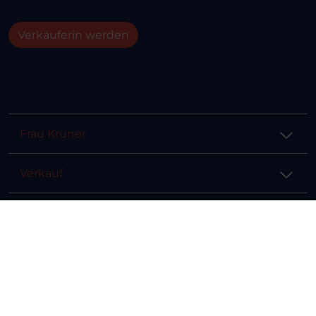
Verkäuferin werden
Frau Kruner
Verkauf
Hilfe & Info
Rechtliches