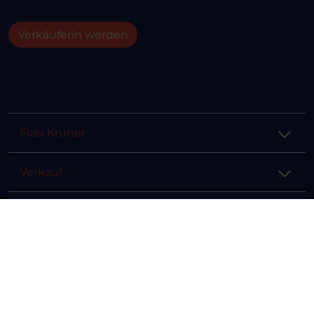
Verkäuferin werden
Frau Kruner
Verkauf
Hilfe & Info
Rechtliches