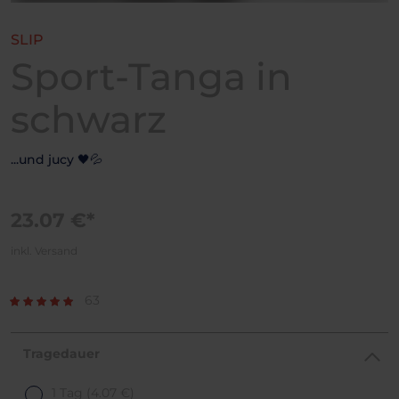
SLIP
Sport-Tanga in
schwarz
...und jucy 🖤💦
23.07 €*
inkl. Versand
63
Tragedauer
1 Tag
(4.07 €)