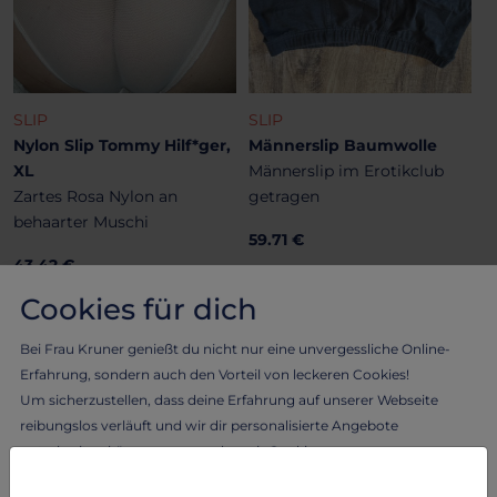
SLIP
SLIP
Nylon Slip Tommy Hilf*ger,
Männerslip Baumwolle
XL
Männerslip im Erotikclub
Zartes Rosa Nylon an
getragen
behaarter Muschi
59.71 €
43.42 €
Cookies für dich
Bei Frau Kruner genießt du nicht nur eine unvergessliche Online-
Erfahrung, sondern auch den Vorteil von leckeren Cookies!
Um sicherzustellen, dass deine Erfahrung auf unserer Webseite
reibungslos verläuft und wir dir personalisierte Angebote
unterbreiten können, verwenden wir Cookies.
Lass dich von Frau Kruner verwöhnen und erlebe das Beste aus