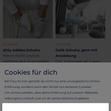
SCHUHE
SCHUHE
dirty Adidas-Schuhe
Geile Schuhe, gern mit
Nimm mich! Und ich
Anweisung
entführe dich in ein heißes
Geil, aufregend, alt + gern
Abenteuer🔥
getragen👠❤️👠
Cookies für dich
42.07 €
39.35 €
Bei Frau Kruner genießt du nicht nur eine unvergessliche Online-
Erfahrung, sondern auch den Vorteil von leckeren Cookies!
Um sicherzustellen, dass deine Erfahrung auf unserer Webseite
reibungslos verläuft und wir dir personalisierte Angebote
unterbreiten können, verwenden wir Cookies.
Lass dich von Frau Kruner verwöhnen und erlebe das Beste aus