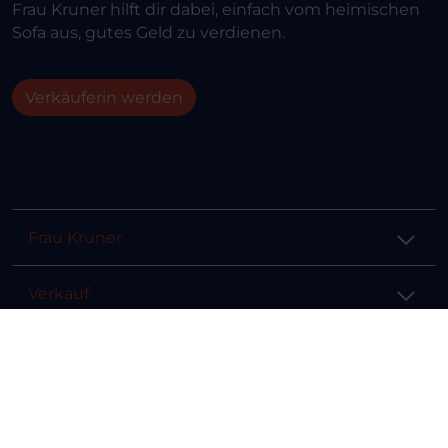
Frau Kruner hilft dir dabei, einfach vom heimischen
Sofa aus, gutes Geld zu verdienen.
Verkäuferin werden
Frau Kruner
Verkauf
Hilfe & Info
Rechtliches