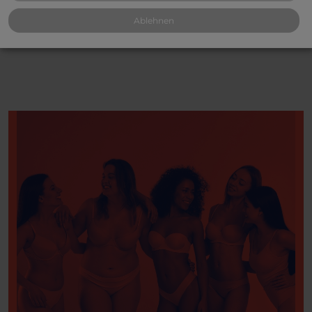
Ablehnen
*Umsatzsteuer wird gemäß § 25a UStG nicht ausgewiesen.