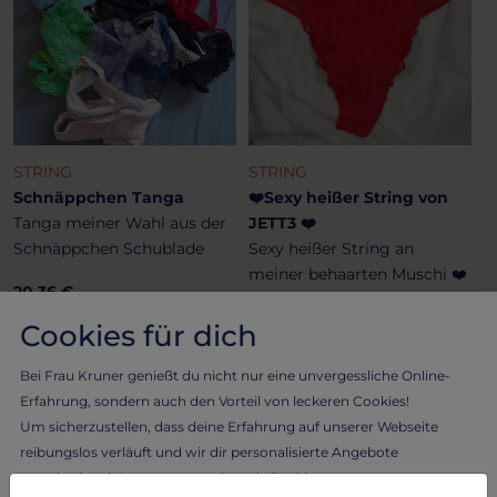
STRING
STRING
Schnäppchen Tanga
❤️Sexy heißer String von
Tanga meiner Wahl aus der
JETT3 ❤️
Schnäppchen Schublade
Sexy heißer String an
meiner behaarten Muschi ❤️
20.36 €
52.92 €
Cookies für dich
Bei Frau Kruner genießt du nicht nur eine unvergessliche Online-
Erfahrung, sondern auch den Vorteil von leckeren Cookies!
Um sicherzustellen, dass deine Erfahrung auf unserer Webseite
reibungslos verläuft und wir dir personalisierte Angebote
unterbreiten können, verwenden wir Cookies.