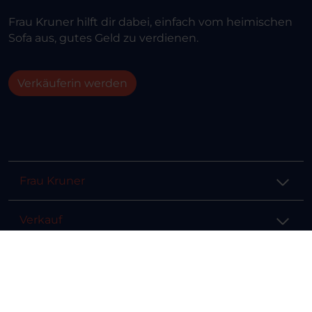
Frau Kruner hilft dir dabei, einfach vom heimischen
Sofa aus, gutes Geld zu verdienen.
Verkäuferin werden
Frau Kruner
Verkauf
Hilfe & Info
Rechtliches