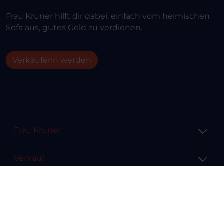
Frau Kruner hilft dir dabei, einfach vom heimischen
Sofa aus, gutes Geld zu verdienen.
Verkäuferin werden
Frau Kruner
Verkauf
Hilfe & Info
Rechtliches