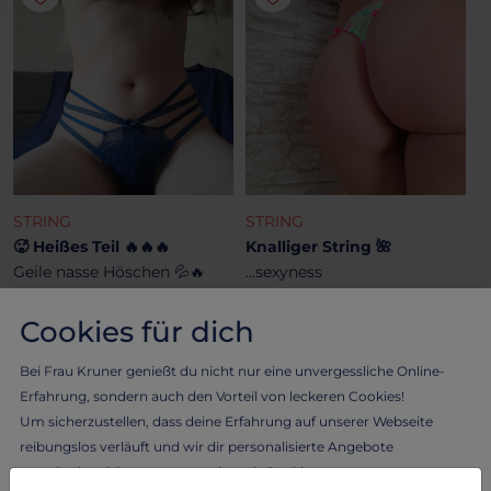
STRING
STRING
🥵 Heißes Teil 🔥🔥🔥
Knalliger String 🌺
Geile nasse Höschen 💦🔥
...sexyness
27.14 €
27.14 €
Cookies für dich
Bei Frau Kruner genießt du nicht nur eine unvergessliche Online-
Erfahrung, sondern auch den Vorteil von leckeren Cookies!
Um sicherzustellen, dass deine Erfahrung auf unserer Webseite
reibungslos verläuft und wir dir personalisierte Angebote
unterbreiten können, verwenden wir Cookies.