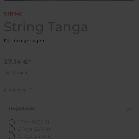
STRING
String Tanga
Für dich getragen
27.14 €*
inkl. Versand
0
Tragedauer
1 Tag
(20.36 €)
2 Tage
(21.71 €)
3 Tage
(24.43 €)