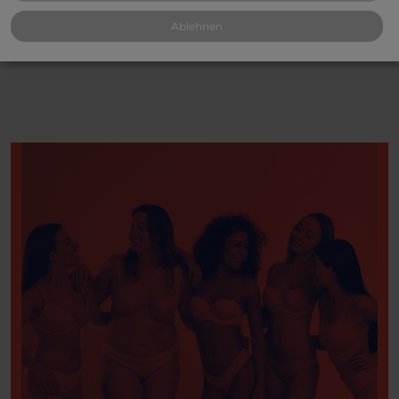
Ablehnen
*Umsatzsteuer wird gemäß § 25a UStG nicht ausgewiesen.