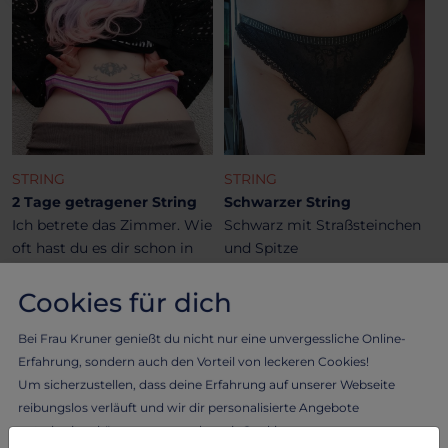
STRING
STRING
2 Tage getragener String
Schwarzer String
Ich betrete das Zimmer. Wie
Schwarz mit Straßsteinchen
oft hast du es dir schon in
und Spitze
Träu...
28.50 €
Cookies für dich
31.21 €
Bei Frau Kruner genießt du nicht nur eine unvergessliche Online-
Erfahrung, sondern auch den Vorteil von leckeren Cookies!
Um sicherzustellen, dass deine Erfahrung auf unserer Webseite
reibungslos verläuft und wir dir personalisierte Angebote
unterbreiten können, verwenden wir Cookies.