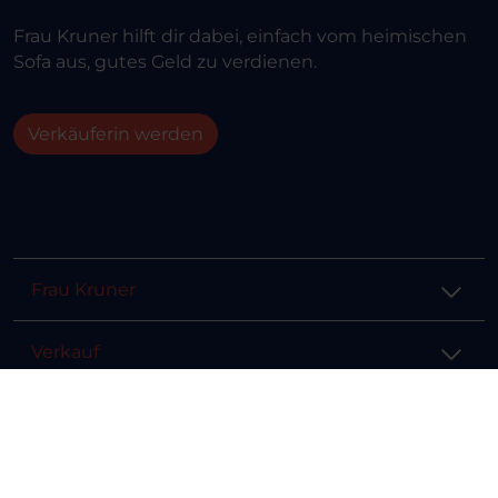
Frau Kruner hilft dir dabei, einfach vom heimischen
Sofa aus, gutes Geld zu verdienen.
Verkäuferin werden
Frau Kruner
Verkauf
Hilfe & Info
Rechtliches