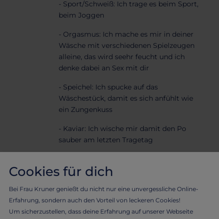
- Sport/Schweiß: Ich trage es beim Sport,
beim Joggen
- Orgasmus: Ich mache es mir in deiner
Wäsche mit verschiedenen Spielzeugen
alleine, das wird seehr feucht und ich
denke dabei an Sex mit dir
- Speichel: Ich spucke auf das
Wäschestück, damit es sich anfühlt wie
ein Zungenkuss
- Kaviar: Ich wische mir damit den Po
sauber am letzten Tragetag
- Natursekt: Ich gebe dir auf das
Cookies für dich
Wäschestück wenige Tropfen, viele
Tropfen, klatschnass oder im Becher
Bei Frau Kruner genießt du nicht nur eine unvergessliche Online-
extra
Erfahrung, sondern auch den Vorteil von leckeren Cookies!
- Inside: Ich drücke den Zwickel am
Um sicherzustellen, dass deine Erfahrung auf unserer Webseite