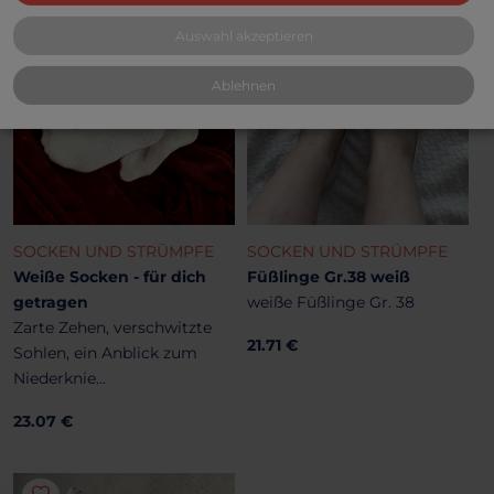
Auswahl akzeptieren
Ablehnen
SOCKEN UND STRÜMPFE
SOCKEN UND STRÜMPFE
Weiße Socken - für dich
Füßlinge Gr.38 weiß
getragen
weiße Füßlinge Gr. 38
Zarte Zehen, verschwitzte
21.71 €
Sohlen, ein Anblick zum
Niederknie...
23.07 €