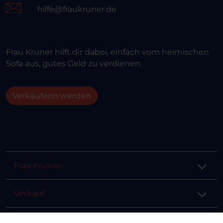
hilfe@fraukruner.de
Frau Kruner hilft dir dabei, einfach vom heimischen
Sofa aus, gutes Geld zu verdienen.
Verkäuferin werden
Frau Kruner
Verkauf
Hilfe & Info