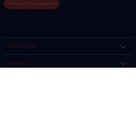
Verkäuferin werden
Frau Kruner
Verkauf
Hilfe & Info
Rechtliches