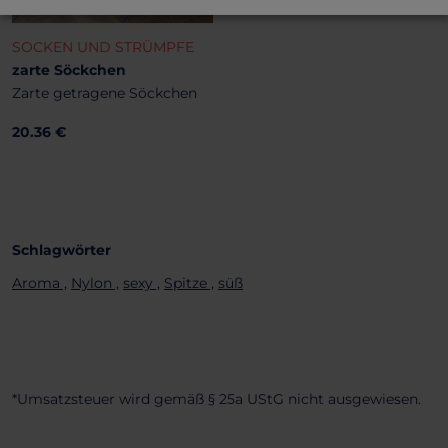
SOCKEN UND STRÜMPFE
zarte Söckchen
Zarte getragene Söckchen
20.36 €
Schlagwörter
Aroma ,
Nylon ,
sexy ,
Spitze ,
süß
*Umsatzsteuer wird gemäß § 25a UStG nicht ausgewiesen.