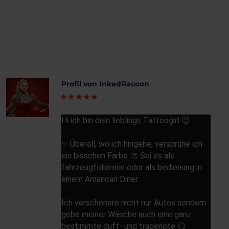
Profil von InkedRacoon
Hi ich bin dein lieblings Tattoogirl 😉
✨️ Überall, wo ich hingehe, versprühe ich
ein bisschen Farbe 🎨 Sei es als
fahrzeugfoliererin oder als bedienung in
einem Amarican Diner.
Ich verschönere nicht nur Autos sondern
gebe meiner Wäsche auch eine ganz
bestimmte duft- und tragenote 😏