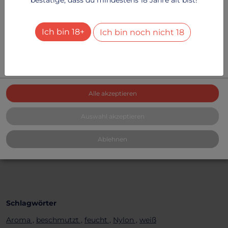
Besucher-Statistiken
2
Dienste
+
Ich bin 18+
Ich bin noch nicht 18
Alle Dienste aktivieren oder deaktivieren
Mit diesem Schalter können Sie alle Dienste aktivieren
oder deaktivieren.
SOCKEN UND STRÜMPFE
Alle akzeptieren
Stinkige Feinsöckchen
Beim Training getragene
Auswahl akzeptieren
Feinstrümpfe
Ablehnen
16.28 €
Schlagwörter
Aroma ,
beschmutzt ,
feucht ,
Nylon ,
weiß