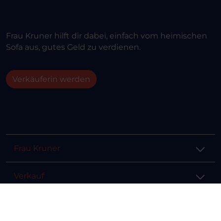
Frau Kruner hilft dir dabei, einfach vom heimischen
Sofa aus, gutes Geld zu verdienen.
Verkäuferin werden
Frau Kruner
Verkauf
Hilfe & Info