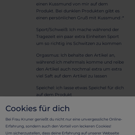
einen Kussmund von mir auf dem
Produkt. Bei dunklen Produkten gibt es
einen persönlichen Gruß mit Kussmund :*
Sport/Schweiß: Ich mache während der
Tragezeit ein paar extra Einheiten Sport
um so richtig ins Schwitzen zu kommen
Orgasmus: Ich behalte den Artikel an,
während ich mehrmals komme und reibe
den Artikel auch nochmal extra um extra
viel Saft auf dem Artikel zu lassen
Speichel: ich lasse etwas Speichel für dich
auf dem Produkt
Cookies für dich
Haare: ich lasse ein paar Haarspuren auf
dem Artikel (intim rasiert, daher
Bei Frau Kruner genießt du nicht nur eine unvergessliche Online-
Kopfhaare)
Erfahrung, sondern auch den Vorteil von leckeren Cookies!
Beim Sex getragen: Ich trage den Artikel
Um sicherzustellen, dass deine Erfahrung auf unserer Webseite