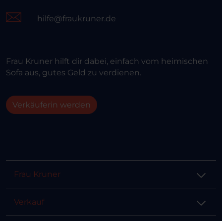
hilfe@fraukruner.de
Frau Kruner hilft dir dabei, einfach vom heimischen
Sofa aus, gutes Geld zu verdienen.
Verkäuferin werden
Frau Kruner
Verkauf