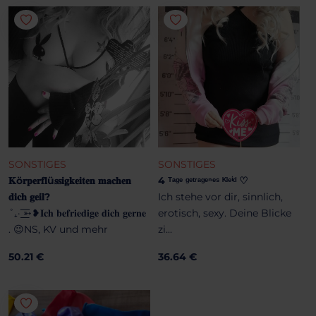
SONSTIGES
SONSTIGES
𝐊ö𝐫𝐩𝐞𝐫𝐟𝐥ü𝐬𝐬𝐢𝐠𝐤𝐞𝐢𝐭𝐞𝐧 𝐦𝐚𝐜𝐡𝐞𝐧
4 ᵀᵃᵍᵉ ᵍᵉᵗʳᵃᵍᵉⁿᵉˢ ᴷˡᵉⁱᵈ ♡
𝐝𝐢𝐜𝐡 𝐠𝐞𝐢𝐥?
Ich stehe vor dir, sinnlich,
˚₊· ͟͟͞͞➳❥𝐈𝐜𝐡 𝐛𝐞𝐟𝐫𝐢𝐞𝐝𝐢𝐠𝐞 𝐝𝐢𝐜𝐡 𝐠𝐞𝐫𝐧𝐞
erotisch, sexy. Deine Blicke
. 😉NS, KV und mehr
zi...
50.21 €
36.64 €