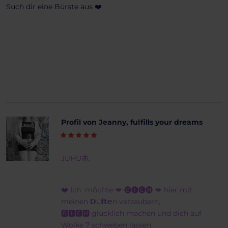
Such dir eine Bürste aus ❤️
Profil von Jeanny, fulfills your dreams
JUHU🦋,
❤️ Ich möchte 💋 🅓🅘🅒🅗 💋 hier mit
meinen 𝗗ü𝗳𝘁𝗲n verzaubern,
🅳🅸🅲🅷 glücklich machen und dich auf
Wolke 7 schweben lassen.