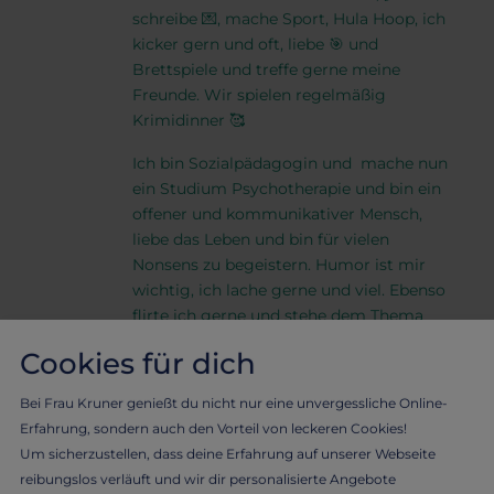
schreibe 💌, mache Sport, Hula Hoop, ich
kicker gern und oft, liebe 🎯 und
Brettspiele und treffe gerne meine
Freunde. Wir spielen regelmäßig
Krimidinner 🥰
Ich bin Sozialpädagogin und mache nun
ein Studium Psychotherapie und bin ein
offener und kommunikativer Mensch,
liebe das Leben und bin für vielen
Nonsens zu begeistern. Humor ist mir
wichtig, ich lache gerne und viel. Ebenso
flirte ich gerne und stehe dem Thema
Erotik offen gegenüber. Nur weil ich
Cookies für dich
Single bin, heißt es nicht, dass ich brav
alleine zuhause sitze... 😈 Falls du wissen
Bei Frau Kruner genießt du nicht nur eine unvergessliche Online-
möchtest, was ich alles erlebt habe bei
Erfahrung, sondern auch den Vorteil von leckeren Cookies!
meinen Dates: du kannst es nachlesen. In
Um sicherzustellen, dass deine Erfahrung auf unserer Webseite
meinem Shop kannst du mein Buch
reibungslos verläuft und wir dir personalisierte Angebote
erwerben. Ich werde es für dich mit