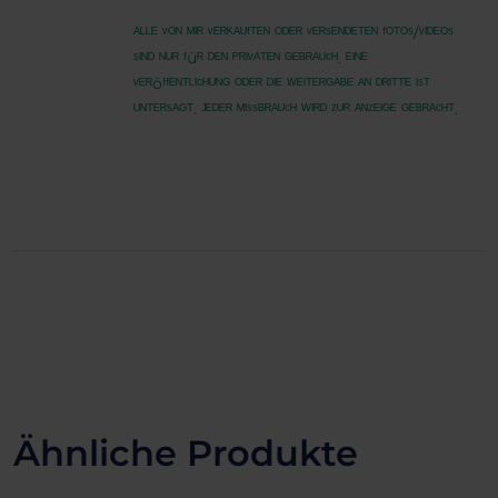
ᴬᴸᴸᴱ ᵛᴼᴺ ᴹᴵᴿ ᵛᴱᴿᴷᴬᵁᶠᵀᴱᴺ ᴼᴰᴱᴿ ᵛᴱᴿˢᴱᴺᴰᴱᵀᴱᴺ ᶠᴼᵀᴼˢ/ᵛᴵᴰᴱᴼˢ
ˢᴵᴺᴰ ᴺᵁᴿ ᶠüᴿ ᴰᴱᴺ ᴾᴿᴵᵛᴬᵀᴱᴺ ᴳᴱᴮᴿᴬᵁᶜᴴ. ᴱᴵᴺᴱ
ᵛᴱᴿöᶠᶠᴱᴺᵀᴸᴵᶜᴴᵁᴺᴳ ᴼᴰᴱᴿ ᴰᴵᴱ ᵂᴱᴵᵀᴱᴿᴳᴬᴮᴱ ᴬᴺ ᴰᴿᴵᵀᵀᴱ ᴵˢᵀ
ᵁᴺᵀᴱᴿˢᴬᴳᵀ. ᴶᴱᴰᴱᴿ ᴹᴵˢˢᴮᴿᴬᵁᶜᴴ ᵂᴵᴿᴰ ᶻᵁᴿ ᴬᴺᶻᴱᴵᴳᴱ ᴳᴱᴮᴿᴬᶜᴴᵀ.
Ähnliche Produkte