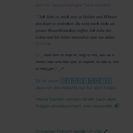
sich für benachteiligte Tiere einsetzt.
♡𝐼𝑐𝒉 𝑙𝑖𝑒𝑏𝑒 𝑒𝑠, 𝑚𝑖𝑐𝒉 𝑠𝑒𝑥𝑦 𝑧𝑢 𝑘𝑙𝑒𝑖𝑑𝑒𝑛 𝑢𝑛𝑑 𝑀ä𝑛𝑛𝑒𝑟
𝑑𝑒𝑛 𝐾𝑜𝑝𝑓 𝑧𝑢 𝑣𝑒𝑟𝑑𝑟𝑒𝒉𝑒𝑛. 𝐷𝑢 𝑤𝑖𝑟𝑠𝑡 𝑚𝑖𝑐𝒉 𝑛𝑖𝑐𝒉𝑡 𝑎𝑙𝑠
𝑔𝑟𝑎𝑢𝑒𝑠 𝑀𝑎𝑢𝑒𝑟𝑏𝑙ü𝑚𝑐𝒉𝑒𝑛 𝑡𝑟𝑒𝑓𝑓𝑒𝑛. 𝐼𝑐𝒉 𝑙𝑖𝑒𝑏𝑒 𝑑𝑎𝑠
𝐿𝑒𝑏𝑒𝑛 𝑢𝑛𝑑 𝑏𝑖𝑛 𝑙𝑖𝑒𝑏𝑒𝑟 𝑚𝑖𝑡𝑡𝑒𝑛𝑑𝑟𝑖𝑛 𝑠𝑡𝑎𝑡𝑡 𝑛𝑢𝑟 𝑑𝑎𝑏𝑒𝑖.
♡♡♡✩
♡¸.•*ᵃᵘᶜʰ ʷᵉⁿⁿ ⁱᶜʰ ˢⁱⁿᵍˡᵉ ᵇⁱⁿ, ʰᵉⁱßᵗ ᵉˢ ⁿⁱᶜʰᵗ, ᵈᵃˢˢ ˢᵉˣ ⁱⁿ
ᵐᵉⁱⁿᵉᵐ ᴸᵉᵇᵉⁿ ᵏᵉⁱⁿᵉ ᴿᵒˡˡᵉ ˢᵖⁱᵉˡᵗ. ᴵᵐ ᴳᵉᵍᵉⁿᵗᵉⁱˡ. ᴵᶜʰ ˡⁱᵉᵇᵉ ᵉˢ, ᵐⁱᶜʰ
ᶻᵘ ᵛᵉʳᵍⁿüᵍᵉⁿ♡¸.•*
Es ist unser 🄶🄴🄷🄴🄸🄼🄽🄸🅂,
dass ich die Wäsche nur für dich trage.
Meine Sachen werden direkt nach dem
Tragen einvakuumiert und versendet. 📬
In meiner Freizeit lese📖 ich viel, 🖋️