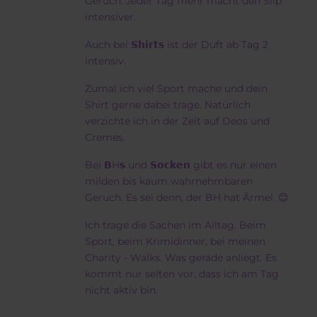
Geruch. Jeder Tag mehr macht den Slip
intensiver.
Auch bei 𝗦𝗵𝗶𝗿𝘁𝘀 ist der Duft ab Tag 2
intensiv.
Zumal ich viel Sport mache und dein
Shirt gerne dabei trage. Natürlich
verzichte ich in der Zeit auf Deos und
Cremes.
Bei 𝗕H𝘀 und 𝗦𝗼𝗰𝗸𝗲𝗻 gibt es nur einen
milden bis kaum wahrnehmbaren
Geruch. Es sei denn, der BH hat Ärmel. 😊
Ich trage die Sachen im Alltag. Beim
Sport, beim Krimidinner, bei meinen
Charity - Walks. Was gerade anliegt. Es
kommt nur selten vor, dass ich am Tag
nicht aktiv bin.