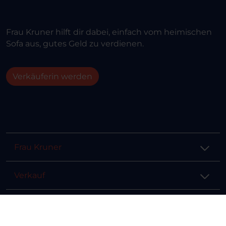
Frau Kruner hilft dir dabei, einfach vom heimischen
Sofa aus, gutes Geld zu verdienen.
Verkäuferin werden
Frau Kruner
Verkauf
Hilfe & Info