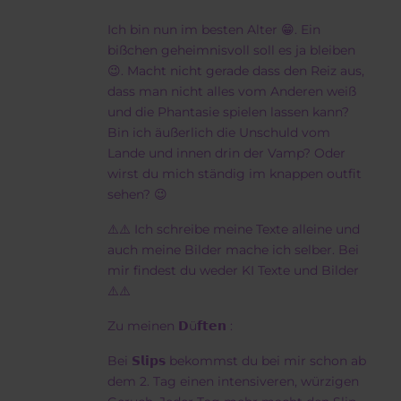
Ich bin nun im besten Alter 😁. Ein
bißchen geheimnisvoll soll es ja bleiben
😉. Macht nicht gerade dass den Reiz aus,
dass man nicht alles vom Anderen weiß
und die Phantasie spielen lassen kann?
Bin ich äußerlich die Unschuld vom
Lande und innen drin der Vamp? Oder
wirst du mich ständig im knappen outfit
sehen? 😉
⚠️⚠️ Ich schreibe meine Texte alleine und
auch meine Bilder mache ich selber. Bei
mir findest du weder KI Texte und Bilder
⚠️⚠️
Zu meinen 𝗗ü𝗳𝘁𝗲𝗻 :
Bei 𝗦𝗹𝗶𝗽𝘀 bekommst du bei mir schon ab
dem 2. Tag einen intensiveren, würzigen