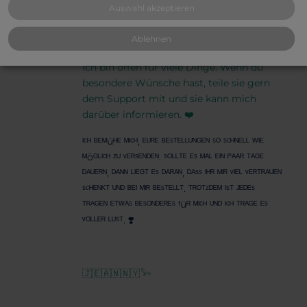
Auswahl akzeptieren
Ich bin mit Lust und Leidenschaft dabei.
Ich stecke gerne meine Zeit und Energie
Ablehnen
in meinen Wäscheverkauf🥰.
Ich bin offen für viele Dinge. Wenn du
besondere Wünsche hast, teile sie gern
dem Support mit und sie kann mich
darüber informieren. ❤️
ᴵᶜᴴ ᴮᴱᴹüᴴᴱ ᴹᴵᶜᴴ, ᴱᵁᴿᴱ ᴮᴱˢᵀᴱᴸᴸᵁᴺᴳᴱᴺ ˢᴼ ˢᶜᴴᴺᴱᴸᴸ ᵂᴵᴱ
ᴹöᴳᴸᴵᶜᴴ ᶻᵁ ᵛᴱᴿˢᴱᴺᴰᴱᴺ. ˢᴼᴸᴸᵀᴱ ᴱˢ ᴹᴬᴸ ᴱᴵᴺ ᴾᴬᴬᴿ ᵀᴬᴳᴱ
ᴰᴬᵁᴱᴿᴺ, ᴰᴬᴺᴺ ᴸᴵᴱᴳᵀ ᴱˢ ᴰᴬᴿᴬᴺ, ᴰᴬˢˢ ᴵᴴᴿ ᴹᴵᴿ ᵛᴵᴱᴸ ᵛᴱᴿᵀᴿᴬᵁᴱᴺ
ˢᶜᴴᴱᴺᴷᵀ ᵁᴺᴰ ᴮᴱᴵ ᴹᴵᴿ ᴮᴱˢᵀᴱᴸᴸᵀ. ᵀᴿᴼᵀᶻᴰᴱᴹ ᴵˢᵀ ᴶᴱᴰᴱˢ
ᵀᴿᴬᴳᴱᴺ ᴱᵀᵂᴬˢ ᴮᴱˢᴼᴺᴰᴱᴿᴱˢ ᶠüᴿ ᴹᴵᶜᴴ ᵁᴺᴰ ᴵᶜᴴ ᵀᴿᴬᴳᴱ ᴱˢ
ᵛᴼᴸᴸᴱᴿ ᴸᵁˢᵀ. ❣️
🇯​🇪​🇦​🇳​🇳​🇾​𓅨