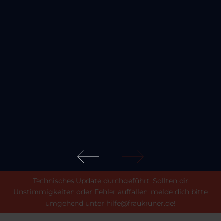
Technisches Update durchgeführt. Sollten dir
Unstimmigkeiten oder Fehler auffallen, melde dich bitte
umgehend unter hilfe@fraukruner.de!