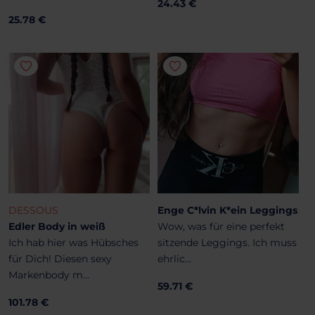
24.43 €
25.78 €
DESSOUS
Enge C*lvin K*ein Leggings
Edler Body in weiß
Wow, was für eine perfekt
Ich hab hier was Hübsches
sitzende Leggings. Ich muss
für Dich! Diesen sexy
ehrlic...
Markenbody m...
59.71 €
101.78 €