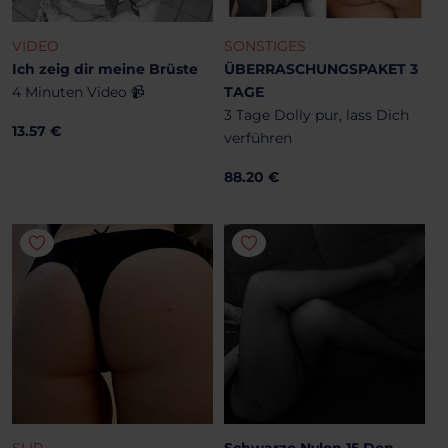
VIDEO
SONSTIGES
Ich zeig dir meine Brüste
ÜBERRASCHUNGSPAKET 3
4 Minuten Video 📹
TAGE
3 Tage Dolly pur, lass Dich
13.57 €
verführen
88.20 €
SLIP
Schwarze Nylon 15 Den