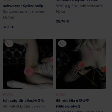
schwarzer Spitzenslip
Seidig glänzende schwarze
Spitzenslips mit meinen
Nylon
Düften
25.78 €
31.21 €
FOTO
FOTO
Ich zeig dir alles!🔥🍑💦
69 mit Mia🔥🍑💦🍭
40 FSK18 Bilder von mir
(Bilderpaket)
69 heiße Bilder von mir für