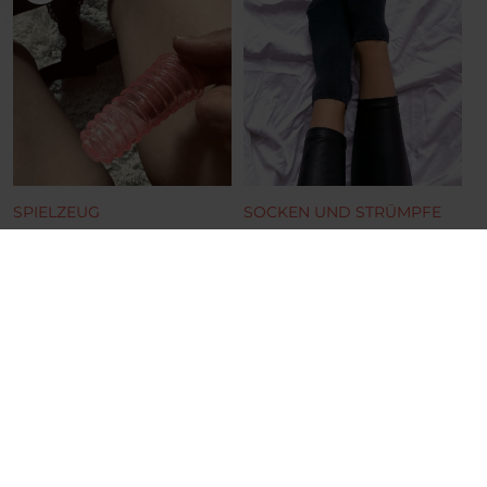
SPIELZEUG
SOCKEN UND STRÜMPFE
Mein kleiner cremiger
Getragene schwarze
Noppenfreund
Sneakersocken
Cremiger Fingersleeve
Socken
17.64 €
16.28 €