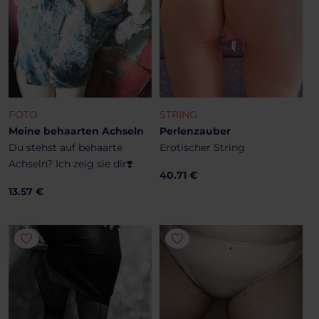
FOTO
STRING
Meine behaarten Achseln
Perlenzauber
Du stehst auf behaarte
Erotischer String
Achseln? Ich zeig sie dir❣️
40.71 €
13.57 €