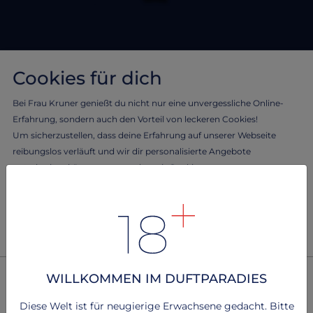
Cookies für dich
Bei Frau Kruner genießt du nicht nur eine unvergessliche Online-
Erfahrung, sondern auch den Vorteil von leckeren Cookies!
Um sicherzustellen, dass deine Erfahrung auf unserer Webseite
reibungslos verläuft und wir dir personalisierte Angebote
unterbreiten können, verwenden wir Cookies.
Lass dich von Frau Kruner verwöhnen und erlebe das Beste aus
beiden Welten - eine benutzerfreundliche Webseite durch köstliche
Cookies!
Um mehr zu erfahren, lesen Sie bitte unsere
.
Datenschutzerklärung
WILLKOMMEN IM DUFTPARADIES
Technisch notwendig
2
Dienste
+
Diese Welt ist für neugierige Erwachsene gedacht. Bitte