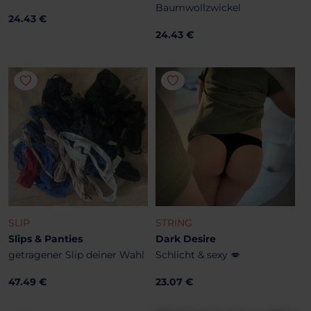
Baumwollzwickel
24.43 €
24.43 €
SLIP
STRING
Slips & Panties
Dark Desire
getragener Slip deiner Wahl
Schlicht & sexy 💋
47.49 €
23.07 €