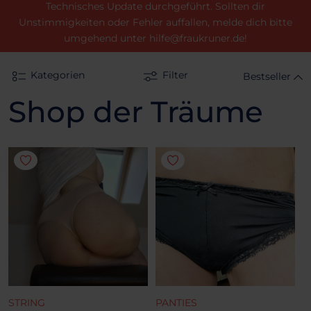
Technisches Update durchgeführt. Sollten dir
Unstimmigkeiten oder Fehler auffallen, melde dich bitte
umgehend unter hilfe@fraukruner.de!
Kategorien
Filter
Bestseller
Shop der Träume
STRING
PANTIES