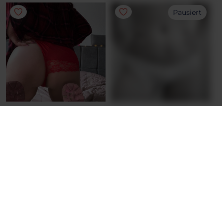
Pausiert
SLIP
PANTIES
Hippster rot und Spitze
Höschen beim Pinkeln
Heiße Sünde
angelassen 💧💦
Hey, das Produkt ist leider
29.85 €
gerade nicht aktiv.
48.85 €