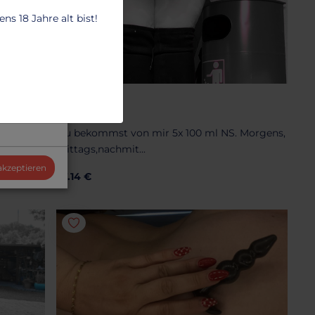
s 18 Jahre alt bist!
EXKRET
5x Natursekt
Du bekommst von mir 5x 100 ml NS. Morgens,
mittags,nachmit...
 akzeptieren
27.14 €