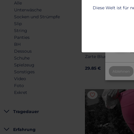
Alle
T
Diese Welt ist für 
Unterwäsche
2
Socken und Strümpfe
B
Slip
String
2
Panties
PANTIES
BH
Al
Feuchte Spitze und S
Dessous
Mi
Zarte Blume für echte 
Schuhe
Spielzeug
29.85 €
Sonstiges
Ablehnen
Video
Foto
Exkret
Tragedauer
Erfahrung