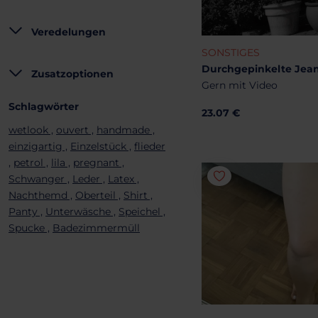
Veredelungen
SONSTIGES
Durchgepinkelte Jea
Zusatzoptionen
Gern mit Video
Schlagwörter
23.07 €
wetlook ,
ouvert ,
handmade ,
einzigartig ,
Einzelstück ,
flieder
,
petrol ,
lila ,
pregnant ,
Schwanger ,
Leder ,
Latex ,
Nachthemd ,
Oberteil ,
Shirt ,
Panty ,
Unterwäsche ,
Speichel ,
Spucke ,
Badezimmermüll