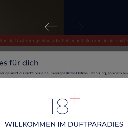
lten dir Unstimmigkeiten oder Fehler auffallen, melde dich bitt
es für dich
ner genießt du nicht nur eine unvergessliche Online-Erfahrung, sondern a
eckeren Cookies!
r Träume
tellen, dass deine Erfahrung auf unserer Webseite reibungslos verläuft und 
rte Angebote unterbreiten können, verwenden wir Cookies.
n Frau Kruner verwöhnen und erlebe das Beste aus beiden Welten - eine
ndliche Webseite durch köstliche Cookies!
rfahren, lesen Sie bitte unsere
.
Datenschutzerklärung
WILLKOMMEN IM DUFTPARADIES