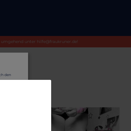
e umgehend unter hilfe@fraukruner.de!
uch den
wir dir