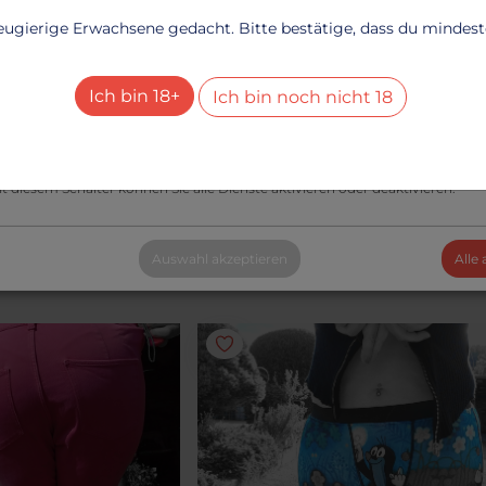
echnisch notwendig
neugierige Erwachsene gedacht. Bitte bestätige, dass du mindesten
Dienste
+
esucher-Statistiken
Ich bin 18+
Ich bin noch nicht 18
Dienste
+
STRING
le Dienste aktivieren oder deaktivieren
eide
Grauer Mini Tanga
t diesem Schalter können Sie alle Dienste aktivieren oder deaktivieren.
Genießer
Feuchtfröhliche Baumwolle
29.85 €
Auswahl akzeptieren
Alle