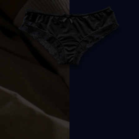
für sinnliche
Je
Ma