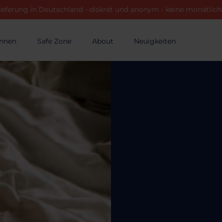
ieferung in Deutschland - diskret und anonym - keine monatli
innen
Safe Zone
About
Neuigkeiten