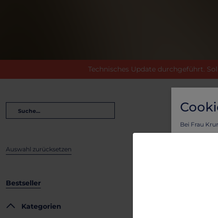
Technisches Update durchgeführt. Sol
Cooki
Bei Frau Kru
Vorteil von l
Shop de
Um sicherzus
Auswahl zurücksetzen
personalisie
Lass dich vo
benutzerfreu
Bestseller
Um mehr zu e
Kategorien