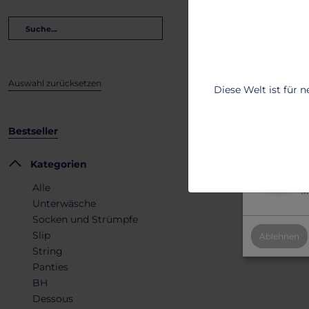
Lass dich vo
benutzerfreu
Um mehr zu e
Shop de
T
Auswahl zurücksetzen
Diese Welt ist für 
2
B
Bestseller
2
Kategorien
Al
Alle
Mi
Unterwäsche
Socken und Strümpfe
Slip
Ablehnen
String
Panties
BH
Dessous