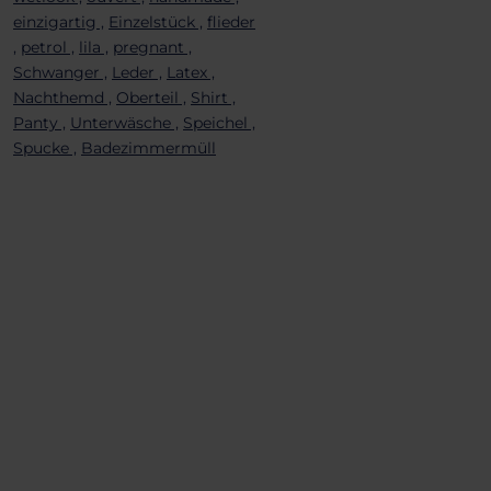
einzigartig ,
Einzelstück ,
flieder
,
petrol ,
lila ,
pregnant ,
Schwanger ,
Leder ,
Latex ,
Nachthemd ,
Oberteil ,
Shirt ,
Panty ,
Unterwäsche ,
Speichel ,
Spucke ,
Badezimmermüll