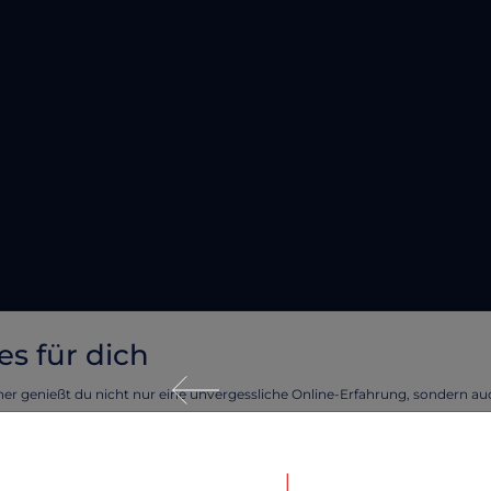
es für dich
ner genießt du nicht nur eine unvergessliche Online-Erfahrung, sondern a
eckeren Cookies!
lten dir Unstimmigkeiten oder Fehler auffallen, melde dich bitt
tellen, dass deine Erfahrung auf unserer Webseite reibungslos verläuft und 
rte Angebote unterbreiten können, verwenden wir Cookies.