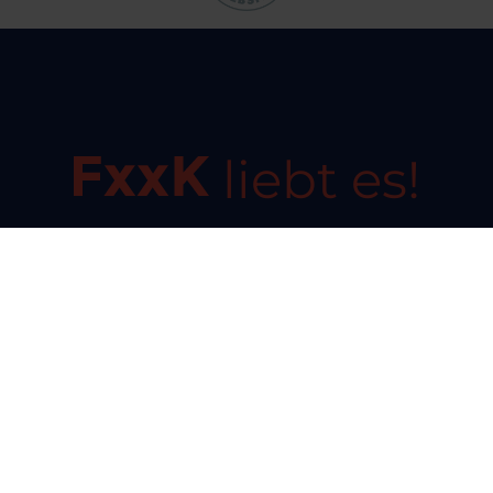
liebt es!
Ich helfe gerne
030 96607799
hilfe@fraukruner.de