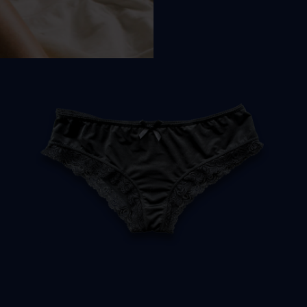
für sinnliche
Je
Ma