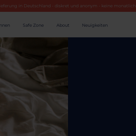
ieferung in Deutschland - diskret und anonym - keine monatli
innen
Safe Zone
About
Neuigkeiten