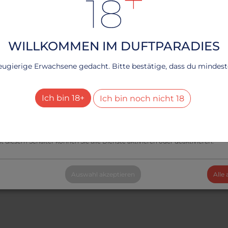
n Frau Kruner verwöhnen und erlebe das Beste aus beiden Welten - eine
ndliche Webseite durch köstliche Cookies!
rfahren, lesen Sie bitte unsere
.
Datenschutzerklärung
WILLKOMMEN IM DUFTPARADIES
r Träume
echnisch notwendig
neugierige Erwachsene gedacht. Bitte bestätige, dass du mindesten
Dienste
+
esucher-Statistiken
Ich bin 18+
Ich bin noch nicht 18
Dienste
+
le Dienste aktivieren oder deaktivieren
t diesem Schalter können Sie alle Dienste aktivieren oder deaktivieren.
Auswahl akzeptieren
Alle