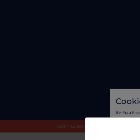
Cooki
Bei Frau Kru
Vorteil von l
Technisches Update durchgeführt. Sol
Um sicherzus
personalisie