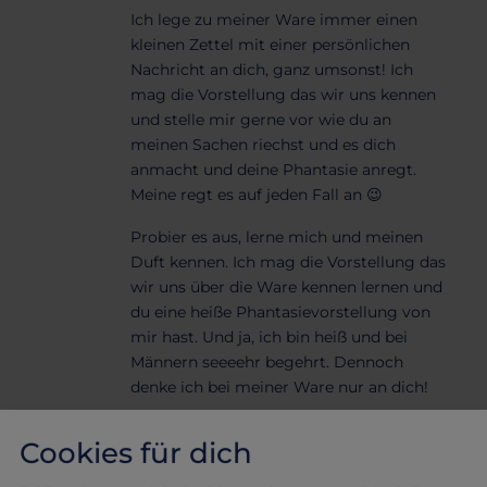
Ich lege zu meiner Ware immer einen
kleinen Zettel mit einer persönlichen
Nachricht an dich, ganz umsonst! Ich
mag die Vorstellung das wir uns kennen
und stelle mir gerne vor wie du an
meinen Sachen riechst und es dich
anmacht und deine Phantasie anregt.
Meine regt es auf jeden Fall an 😉
Probier es aus, lerne mich und meinen
Duft kennen. Ich mag die Vorstellung das
wir uns über die Ware kennen lernen und
du eine heiße Phantasievorstellung von
mir hast. Und ja, ich bin heiß und bei
Männern seeeehr begehrt.
Dennoch
denke ich bei meiner Ware nur an dich!
Cookies für dich