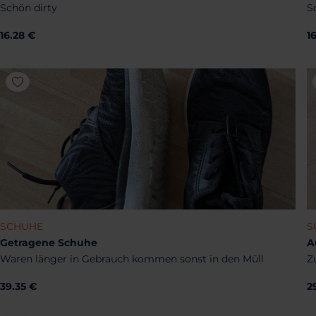
Schön dirty
S
16.28 €
1
SCHUHE
S
Getragene Schuhe
A
Waren länger in Gebrauch kommen sonst in den Müll
Z
39.35 €
2