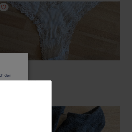
ESSOUS
exy Höschen
uch den
eiß zum versauen
wir dir
9.85 €