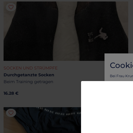
Cooki
SOCKEN UND STRÜMPFE
Durchgetanzte Socken
Bei Frau Kru
Beim Training getragen
Vorteil von l
Um sicherzus
16.28 €
personalisie
Lass dich vo
benutzerfreu
Um mehr zu e