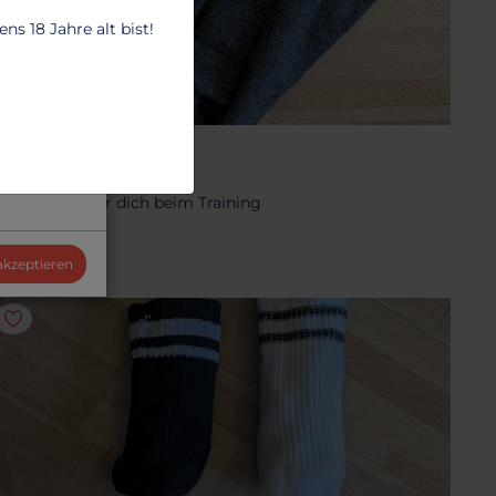
s 18 Jahre alt bist!
OCKEN UND STRÜMPFE
raue Sockis
rage sie nur für dich beim Training
6.28 €
 akzeptieren