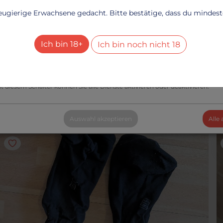
echnisch notwendig
neugierige Erwachsene gedacht. Bitte bestätige, dass du mindesten
Dienste
+
esucher-Statistiken
Ich bin 18+
Ich bin noch nicht 18
Dienste
+
SLIP
S
le Dienste aktivieren oder deaktivieren
Höschen
G
t diesem Schalter können Sie alle Dienste aktivieren oder deaktivieren.
Schön getragene Slips
T
16.28 €
1
Auswahl akzeptieren
Alle