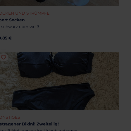
OCKEN UND STRÜMPFE
port Socken
n schwarz oder weiß
9.85 €
ONSTIGES
etragener Bikini! Zweiteilig!
lter Bikini- gerade im Urlaub getragen