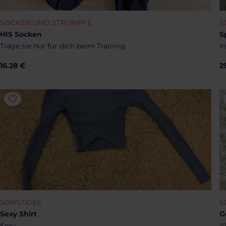
SOCKEN UND STRÜMPFE
S
HIS Socken
S
Trage sie nur für dich beim Training
I
16.28 €
2
SONSTIGES
S
Sexy Shirt
G
Sexy
A