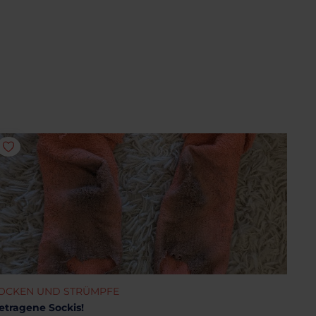
OCKEN UND STRÜMPFE
etragene Sockis!