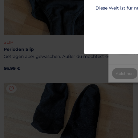
T
Diese Welt ist für 
2
B
2
SLIP
Al
Perioden Slip
Mi
Getragen aber gewaschen. Außer du möchtest es frisch
56.99 €
Ablehnen