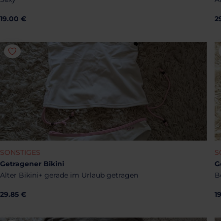
19.00 €
2
SONSTIGES
S
Getragener Bikini
G
Alter Bikini+ gerade im Urlaub getragen
B
29.85 €
1