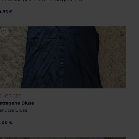
9.85 €
ONSTIGES
etragene Bluse
enutze Bluse
9.00 €