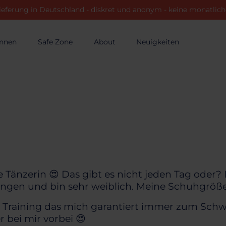
ieferung in Deutschland - diskret und anonym - keine monatli
innen
Safe Zone
About
Neuigkeiten
le Tänzerin 😍 Das gibt es nicht jeden Tag oder?
ngen und bin sehr weiblich. Meine Schuhgröße 
m Training das mich garantiert immer zum Schwi
 bei mir vorbei 😍