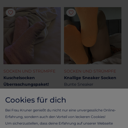
SOCKEN UND STRÜMPFE
SOCKEN UND STRÜMPFE
Kuschelsocken
Knallige Sneaker Socken
Überraschungspaket!
Bunte Sneaker
Getragene Kuschelsocken
20.36 €
nur für dich!
Cookies für dich
16.28 €
Bei Frau Kruner genießt du nicht nur eine unvergessliche Online-
Erfahrung, sondern auch den Vorteil von leckeren Cookies!
Um sicherzustellen, dass deine Erfahrung auf unserer Webseite