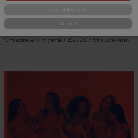
Aroma ,
weiblich ,
dufted ,
verführerisch ,
verspielt
Auswahl akzeptieren
Ablehnen
*Umsatzsteuer wird gemäß § 25a UStG nicht ausgewiesen.