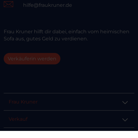
hilfe@fraukruner.de
Frau Kruner hilft dir dabei, einfach vom heimischen
Sofa aus, gutes Geld zu verdienen.
Verkäuferin werden
Frau Kruner
Verkauf
Hilfe & Info