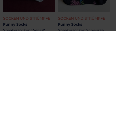
SOCKEN UND STRÜMPFE
SOCKEN UND STRÜMPFE
Funny Socks
Funny Socks
Sneakersocken Weiß 🍕
Sneakersocken Schwarze
Anna
19.00 €
19.00 €