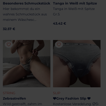
Besonderes Schmuckstück
Tanga in Weiß mit Spitze
Hier bekommst du ein
Tanga in Weiß mit Spitze
wahres Schmuckstück aus
Gr.S
meinem Wäschesc...
43.42 €
32.57 €
STRING
SLIP
Zebrastreifen
🩶Grey Fashion Slip 🩶
Wild gestreift, zahm im
Kostenlose Veredelung 🥵💦