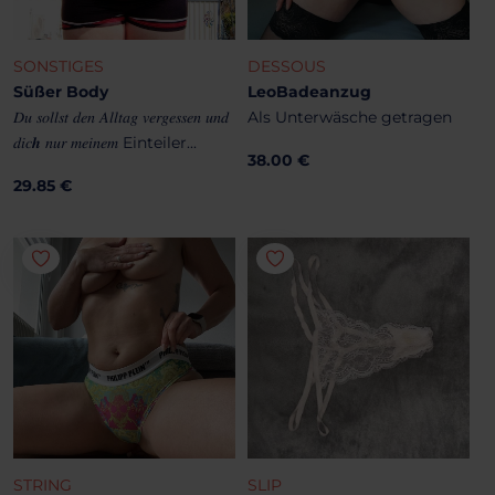
SONSTIGES
DESSOUS
Süßer Body
LeoBadeanzug
𝐷𝑢 𝑠𝑜𝑙𝑙𝑠𝑡 𝑑𝑒𝑛 𝐴𝑙𝑙𝑡𝑎𝑔 𝑣𝑒𝑟𝑔𝑒𝑠𝑠𝑒𝑛 𝑢𝑛𝑑
Als Unterwäsche getragen
𝑑𝑖𝑐𝒉 𝑛𝑢𝑟 𝑚𝑒𝑖𝑛𝑒𝑚 Einteiler...
38.00 €
29.85 €
STRING
SLIP