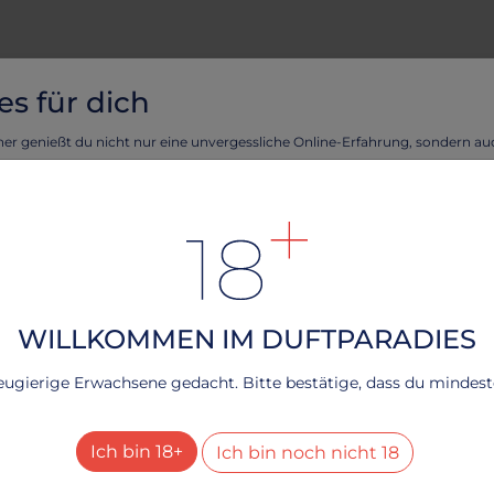
es für dich
ner genießt du nicht nur eine unvergessliche Online-Erfahrung, sondern a
eckeren Cookies!
tellen, dass deine Erfahrung auf unserer Webseite reibungslos verläuft und 
rte Angebote unterbreiten können, verwenden wir Cookies.
n Frau Kruner verwöhnen und erlebe das Beste aus beiden Welten - eine
ndliche Webseite durch köstliche Cookies!
rfahren, lesen Sie bitte unsere
.
Datenschutzerklärung
BH
B
WILLKOMMEN IM DUFTPARADIES
schwarzer BH
S
echnisch notwendig
schwarzer BH
S
neugierige Erwachsene gedacht. Bitte bestätige, dass du mindesten
Dienste
+
25.78 €
9
esucher-Statistiken
Ich bin 18+
Ich bin noch nicht 18
Dienste
+