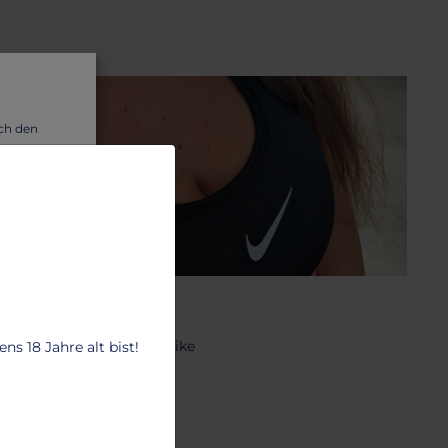
uch den
wir dir
H
port-BH
chwarzer Sport-BH von Nike
s 18 Jahre alt bist!
3.63 €