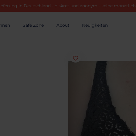
ieferung in Deutschland - diskret und anonym - keine monatli
innen
Safe Zone
About
Neuigkeiten