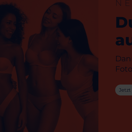
N
D
au
Dann
Foto
Jetzt