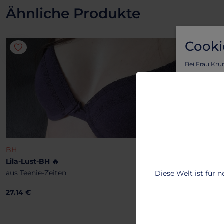
Ähnliche Produkte
Cooki
Bei Frau Kru
Vorteil von l
Um sicherzus
personalisie
Lass dich vo
benutzerfreu
Um mehr zu e
BH
Lila-Lust-BH 🔥
T
aus Teenie-Zeiten
Diese Welt ist für 
2
27.14 €
B
2