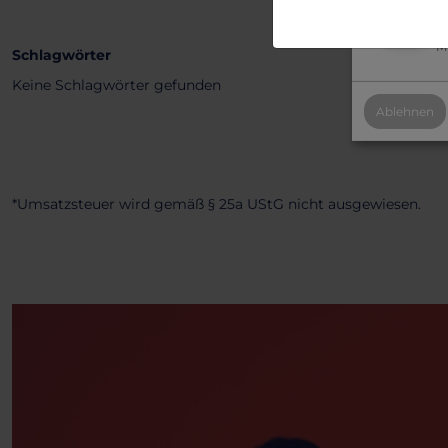
Al
Mi
Schlagwörter
Keine Schlagwörter gefunden
Ablehnen
*Umsatzsteuer wird gemäß § 25a UStG nicht ausgewiesen.