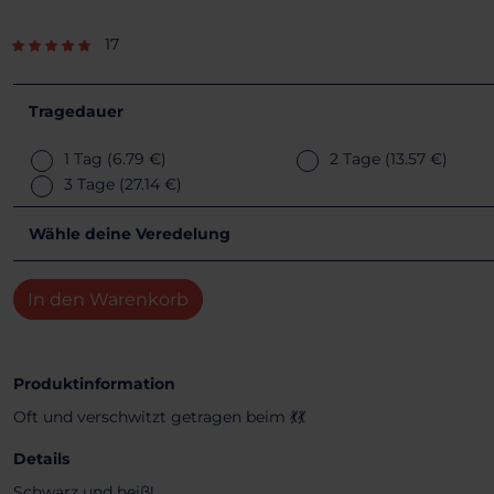
17
Tragedauer
1 Tag
(6.79 €)
2 Tage
(13.57 €)
3 Tage
(27.14 €)
Wähle deine Veredelung
In den Warenkorb
Produktinformation
Oft und verschwitzt getragen beim 💃💃
Details
Schwarz und heiß!