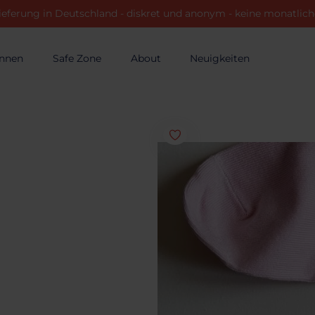
ieferung in Deutschland - diskret und anonym - keine monatli
innen
Safe Zone
About
Neuigkeiten