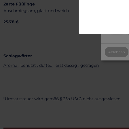
Zarte Füßlinge
B
Anschmiegsam, glatt und weich
2
25.78 €
Al
Mi
Ablehnen
Schlagwörter
Aroma ,
benutzt ,
dufted ,
erstklassig ,
getragen
*Umsatzsteuer wird gemäß § 25a UStG nicht ausgewiesen.