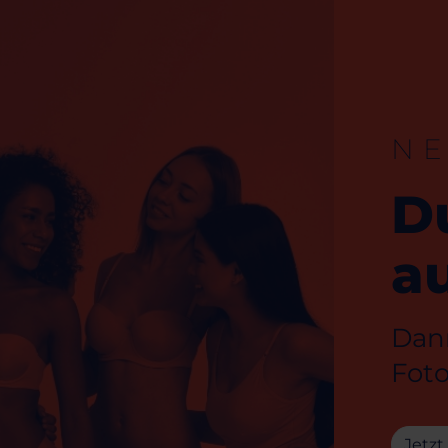
N
D
au
Dann
Foto
Jetzt