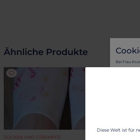
Cooki
Ähnliche Produkte
Bei Frau Kru
Vorteil von l
Um sicherzus
personalisie
Lass dich vo
benutzerfreu
Um mehr zu e
T
Diese Welt ist für 
2
SOCKEN UND STRÜMPFE