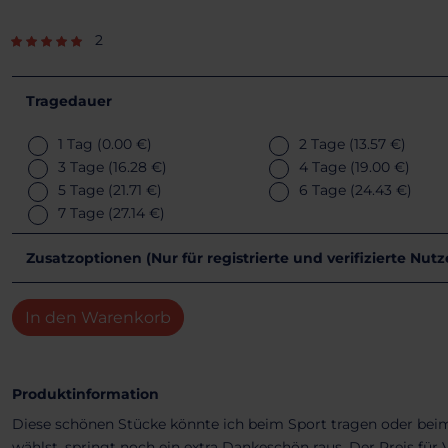
2
Tragedauer
1 Tag
(0.00 €)
2 Tage
(13.57 €)
3 Tage
(16.28 €)
4 Tage
(19.00 €)
5 Tage
(21.71 €)
6 Tage
(24.43 €)
7 Tage
(27.14 €)
Zusatzoptionen (Nur für registrierte und verifizierte Nut
In den Warenkorb
Produktinformation
Diese schönen Stücke könnte ich beim Sport tragen oder beim
wählst, springt noch ein extra Dankeschön raus. Der Preis für V