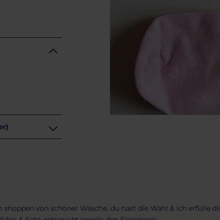
zer)
 shoppen von schöner Wäsche, du hast die Wahl & ich erfülle d
ideo & Foto entspricht jeweils den Einzelpreis.