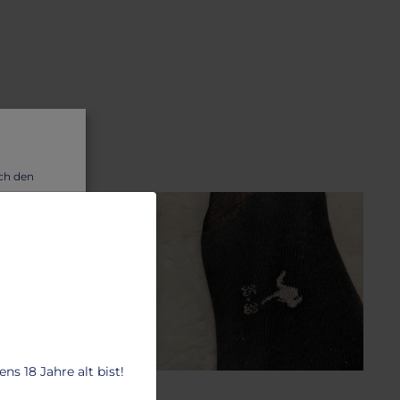
uch den
wir dir
s 18 Jahre alt bist!
OCKEN UND STRÜMPFE