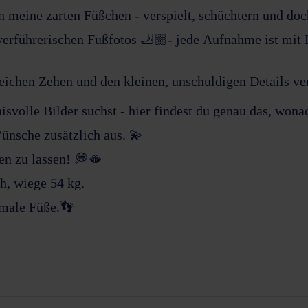
in meine zarten Füßchen - verspielt, schüchtern und do
 verführerischen Fußfotos 🦶🏼- jede Aufnahme ist mi
eichen Zehen und den kleinen, unschuldigen Details ve
svolle Bilder suchst - hier findest du genau das, wonac
ünsche zusätzlich aus. 💫
den zu lassen! 💭🫦
h, wiege 54 kg.
hmale Füße.👣