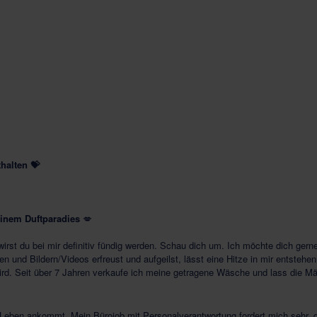
thalten 💝
einem Duftparadies
💋
wirst du bei mir definitiv fündig werden. Schau dich um. Ich möchte dich ge
n und Bildern/Videos erfreust und aufgeilst, lässt eine Hitze in mir entst
ird. Seit über 7
Jahren verkaufe ich meine getragene Wäsche und lass die Mä
 Leben ankommt. Mein Bürojob mit Personalverantwortung fordert mich sehr, 