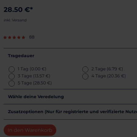
28.50 €*
inkl. Versand
88
Tragedauer
1 Tag
(0.00 €)
2 Tage
(6.79 €)
3 Tage
(13.57 €)
4 Tage
(20.36 €)
5 Tage
(28.50 €)
Wähle deine Veredelung
Zusatzoptionen (Nur für registrierte und verifizierte Nut
In den Warenkorb