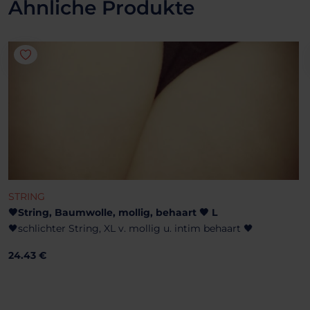
Ähnliche Produkte
STRING
🖤String, Baumwolle, mollig, behaart 🖤 L
🖤schlichter String, XL v. mollig u. intim behaart 🖤
24.43 €