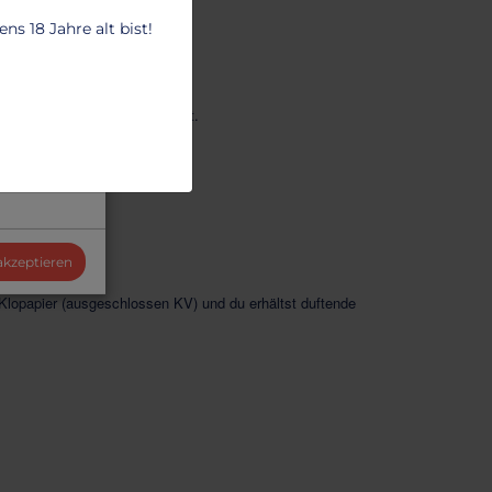
s 18 Jahre alt bist!
unkt mich zum auslaufen bringt.
 akzeptieren
Klopapier (ausgeschlossen KV) und du erhältst duftende