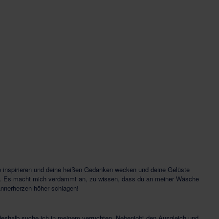
rne inspirieren und deine heißen Gedanken wecken und deine Gelüste
ehen. Es macht mich verdammt an, zu wissen, dass du an meiner Wäsche
nnerherzen höher schlagen!
deshalb suche ich in meinem verruchten „Nebenjob“ den Ausgleich und