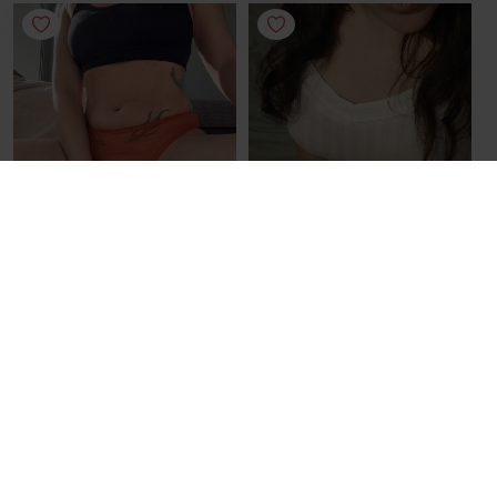
STRING
SONSTIGES
Unsere gemeinsame Reise
Süßes Set
Der orangefarbene Tanga
Unschuldiges Nachtset für
begleitet mich schon
dich veredelt
ziemlich lange...
33.92 €
28.50 €