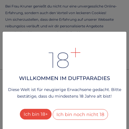
Bei Frau Kruner genießt du nicht nur eine unvergessliche Online-
Erfahrung, sondern auch den Vorteil von leckeren Cookies!
Um sicherzustellen, dass deine Erfahrung auf unserer Webseite
reibungslos verläuft und wir dir personalisierte Angebote
unterbreiten können, verwenden wir Cookies.
Lass dich von Frau Kruner verwöhnen und erlebe das Beste aus
beiden Welten - eine benutzerfreundliche Webseite durch köstliche
Cookies!
Um mehr zu erfahren, lesen Sie bitte unsere
.
Datenschutzerklärung
WILLKOMMEN IM DUFTPARADIES
Technisch notwendig
2
Dienste
+
Diese Welt ist für neugierige Erwachsene gedacht. Bitte
bestätige, dass du mindestens 18 Jahre alt bist!
Besucher-Statistiken
2
Dienste
+
Ich bin 18+
Ich bin noch nicht 18
Alle Dienste aktivieren oder deaktivieren
Mit diesem Schalter können Sie alle Dienste aktivieren